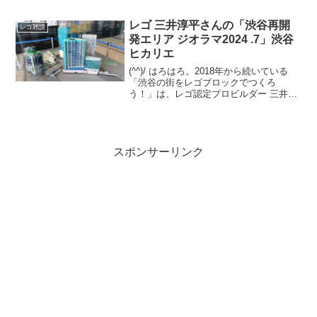
の記事の概要意訳です。（私の環境では
先ほどまで記事が見え...
レゴ 三井淳平さんの「渋谷再開
レゴ雑談
発エリア ジオラマ2024 .7」渋谷
ヒカリエ
(^^)/ はろはろ。2018年から続いている
「渋谷の街をレゴブロックでつくろ
う！」は、レゴ認定プロビルダー 三井淳
平さん(twitter)が、「渋谷再開発エリア」
のレゴジオラマを、開発状況に合わせて
リニューアルし続けています。2024/7...
スポンサーリンク