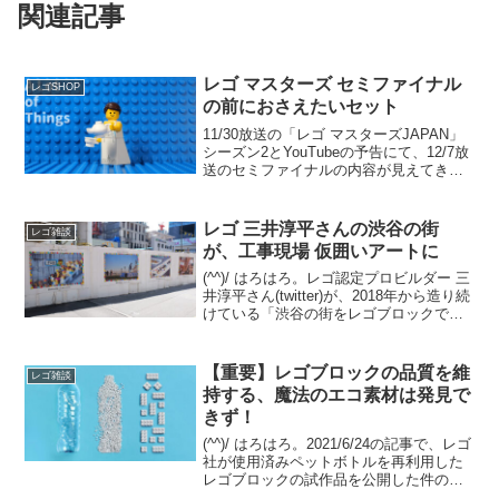
関連記事
レゴ マスターズ セミファイナル
レゴSHOP
の前におさえたいセット
11/30放送の「レゴ マスターズJAPAN」
シーズン2とYouTubeの予告にて、12/7放
送のセミファイナルの内容が見えてきま
した。「レゴ マスターズJAPAN」シーズ
ン1のセミファイナルのテーマ「カットイ
ンハーフ」に近く、乗り物の既存...
レゴ 三井淳平さんの渋谷の街
レゴ雑談
が、工事現場 仮囲いアートに
(^^)/ はろはろ。レゴ認定プロビルダー 三
井淳平さん(twitter)が、2018年から造り続
けている「渋谷の街をレゴブロックでつ
くろう！」の最新アップデートを8/1の記
事でご紹介しました。 その関連です。渋
谷の街を歩いていたら、三井さ...
【重要】レゴブロックの品質を維
レゴ雑談
持する、魔法のエコ素材は発見で
きず！
(^^)/ はろはろ。2021/6/24の記事で、レゴ
社が使用済みペットボトルを再利用した
レゴブロックの試作品を公開した件の続
報です。FINANCIAL TIMESの2023/9/25