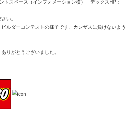
ントスペ​ース（インフォメーション横） デックスHP：
ださい。
ビルダー​コンテストの様子です。カンザスに負けないよう
ありがと​うございました。