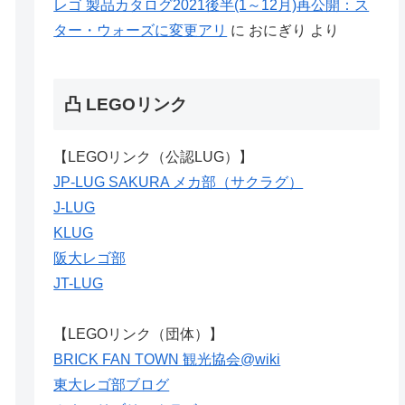
レゴ 製品カタログ2021後半(1～12月)再公開：ス
ター・ウォーズに変更アリ
に
おにぎり
より
凸 LEGOリンク
【LEGOリンク（公認LUG）】
JP-LUG SAKURA メカ部（サクラグ）
J-LUG
KLUG
阪大レゴ部
JT-LUG
【LEGOリンク（団体）】
BRICK FAN TOWN 観光協会@wiki
東大レゴ部ブログ