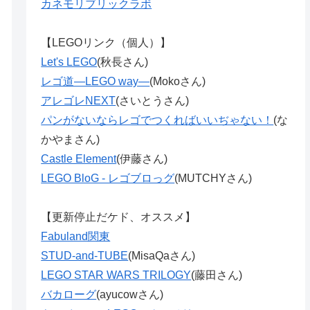
カネモリブリックラボ
【LEGOリンク（個人）】
Let's LEGO
(秋長さん)
レゴ道―LEGO way―
(Mokoさん)
アレゴレNEXT
(さいとうさん)
パンがないならレゴでつくればいいぢゃない！
(な
かやまさん)
Castle Element
(伊藤さん)
LEGO BloG - レゴブロっグ
(MUTCHYさん)
【更新停止だケド、オススメ】
Fabuland関東
STUD-and-TUBE
(MisaQaさん)
LEGO STAR WARS TRILOGY
(藤田さん)
バカローグ
(ayucowさん)