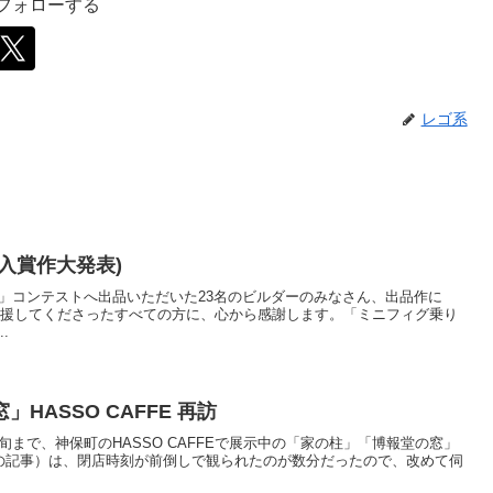
をフォローする
レゴ系
入賞作大発表)
換え」コンテストへ出品いただいた23名のビルダーのみなさん、出品作に
応援してくださったすべての方に、心から感謝します。「ミニフィグ乗り
.
HASSO CAFFE 再訪
)～８月下旬まで、神保町のHASSO CAFFEで展示中の「家の柱」「博報堂の窓」
/27の記事）は、閉店時刻が前倒しで観られたのが数分だったので、改めて伺