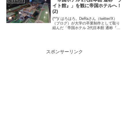
レゴイベント
イト館』」を観に帝国ホテルへ！
(2)
(^^)/ はろはろ。DeRaさん（twitter/X）
（ブログ）が大学の卒業制作として取り
組んだ「帝国ホテル 2代目本館 通称『ラ
イト館』」を観に、有楽町の帝国ホテル
へ伺いました。2026/7から、本館 中2Fの
オールドインペリアルバー前...
スポンサーリンク