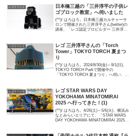
日本橋三越の「三井淳平の子供レ
レゴイベント
ゴブロック教室」へ伺いました
(^^)/ はろはろ。日本橋三越カルチャーサ
ロンで開催された三井淳平さん(twitter)の
講座、「レゴ認定プロビルダー 三井淳平
の子供レゴブロック教室」へ伺いまし
た。会場は満席。主なテーマは、作品を
組む時に気にするとよいポイント３点。
レゴ 三井淳平さんの「Torch
レゴイベント
(1...
Tower」TOKYO TORCH 夏まつ
り
(^^)/ はろはろ。2024/8/30(金)～9/1(日)、
TOKYO TORCH Parkで開催中の
「TOKYO TORCH 夏まつり」へ伺い、三
井淳平さん(twitter)の「Torch Tower」を観
てきました。「Torch To...
レゴ STAR WARS DAY
レゴイベント
YOKOHAMA MINATOMIRAI
2025 へ行ってきた！(1)
(^^)/ はろはろ。4/26(土)～5/6(火)、横浜み
なとみらいエリアにて、「STAR WARS
DAY YOKOHAMA MINATOMIRAI 2025」
が開催中です。GW中の平日朝、人混みが
写り込まないであろう時間帯に伺ったの
で、...
「帝国ホテル 2代目本館 通称『ラ