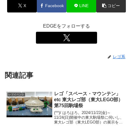
X
Facebook
LINE
コピー
EDGEをフォローする
レゴ系
関連記事
レゴ「スペース・マウンテン」
レゴイベント
etc 東大レゴ部（東大LEGO部）
第75回駒場祭
(^^)/ はろはろ。2024/11/22(金)～
11/24(日)開催中の東大駒場祭に伺いし、
東大レゴ部（東大LEGO部）の展示を観
てきました。大型建築物系の新作を３つ
アップします。「旧東京中央郵便局」、