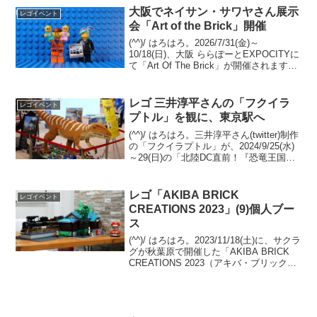
「スペース・マウンテン」、「Welc...
大阪でネイサン・サワヤさん展示
レゴイベント
会「Art of the Brick」開催
(^^)/ はろはろ。2026/7/31(金)～
10/18(日)、大阪 ららぽーとEXPOCITYに
て「Art Of The Brick」が開催されます。
アート系レゴブロックの第一人者で、三
井淳平さんと同じくレゴ認定プロビルダ
ーの、ネイサン...
レゴ 三井淳平さんの「フクイラ
レゴイベント
プトル」を観に、東京駅へ
(^^)/ はろはろ。三井淳平さん(twitter)制作
の「フクイラプトル」が、2024/9/25(水)
～29(日)の「北陸DC直前！『恐竜王国福
井県』PRキャンペーン」に来る！という
ことで東京駅 B1 改札内 スクエアゼロへ
伺いました。通...
レゴ「AKIBA BRICK
レゴイベント
CREATIONS 2023」(9)個人ブー
ス
(^^)/ はろはろ。2023/11/18(土)に、サクラ
グが秋葉原で開催した「AKIBA BRICK
CREATIONS 2023（アキバ・ブリック・
クリエイションズ2023）」。サクラグ メ
カ部のサイトに、合同ブースと個人ブー
スの画像が...