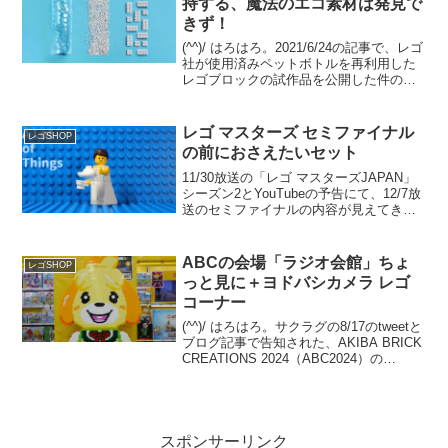
持する、魔法のエコ素材は発見で
きず！
(^^)/ はろはろ。2021/6/24の記事で、レゴ
社が使用済みペットボトルを再利用した
レゴブロックの試作品を公開した件の続
報です。FINANCIAL TIMESの2023/9/25
の記事の概要意訳です。（私の環境では
先ほどまで記事が見え...
レゴ マスターズ セミファイナル
レゴSHOP
の前におさえたいセット
11/30放送の「レゴ マスターズJAPAN」
シーズン2とYouTubeの予告にて、12/7放
送のセミファイナルの内容が見えてきま
した。「レゴ マスターズJAPAN」シーズ
ン1のセミファイナルのテーマ「カットイ
ンハーフ」に近く、乗り物の既存...
ABCの会場「ラジオ会館」ちょ
レゴSHOP
っと見に＋ヨドバシカメラ レゴ
コーナー
(^^)/ はろはろ。サクラグの8/17のtweetと
ブログ記事で告知された、AKIBA BRICK
CREATIONS 2024（ABC2024）の
11/16(土)開催。今年の会場は、なんとJR
秋葉原駅前の【秋葉原ラジオ会館】で
す。とゆー...
スポンサーリンク