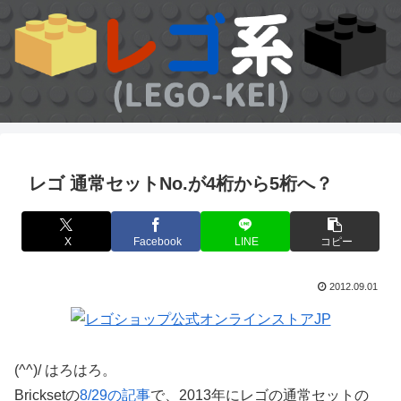
レゴ 通常セットNo.が4桁から5桁へ？
X
Facebook
LINE
コピー
2012.09.01
(^^)/ はろはろ。
Bricksetの
8/29の記事
で、2013年にレゴの通常セットの