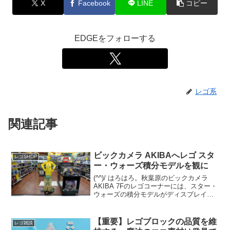
X
Facebook
LINE
コピー
EDGEをフォローする
レゴ系
関連記事
ビックカメラ AKIBAへレゴ スタ
レゴSHOP
ー・ウォーズ積分モデルを観に
(^^)/ はろはろ。秋葉原のビックカメラ
AKIBA 7Fのレゴコーナーには、スター・
ウォーズの積分モデルがディスプレイさ
れています。C-3POとヨーダの2体。C-
3POはエプロン姿。 ヨーダは目がクリク
リしたアニメ調の積分モデルではなく...
【重要】レゴブロックの品質を維
レゴ雑談