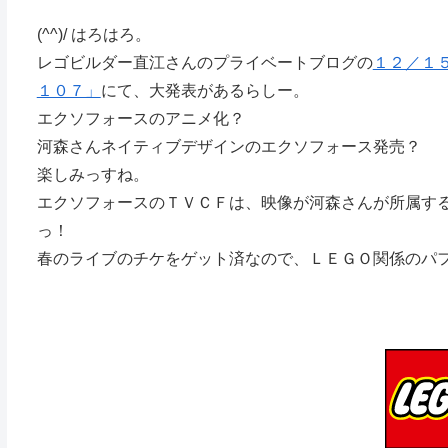
(^^)/ はろはろ。
レゴビルダー直江さんのプライベートブログの
１２／１
１０７」
にて、大発表があるらしー。
エクソフォースのアニメ化？
河森さんネイティブデザインのエクソフォース発売？
楽しみっすね。
エクソフォースのＴＶＣＦは、映像が河森さんが所属す
っ！
春のライブのチケをゲット済なので、ＬＥＧＯ関係のパ