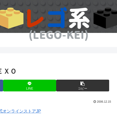
ＥＸＯ
LINE
コピー
2006.12.15