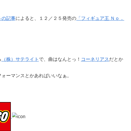
５の記事
によると、１２／２５発売の
「フィギュア王 Ｎｏ．
る
（株）サテライト
で、曲はなんとっ！
コーネリアス
だとか
フォーマンスとかあればいいなぁ。