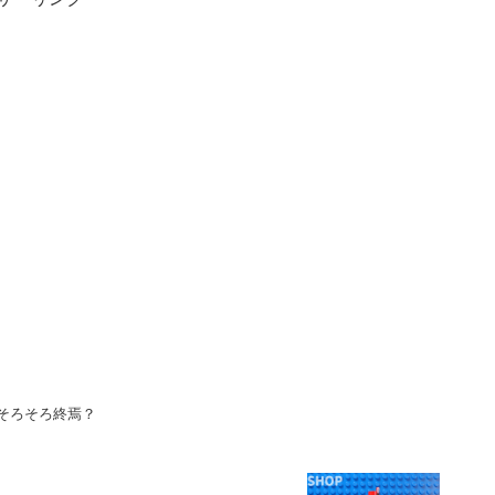
ーそろそろ終焉？