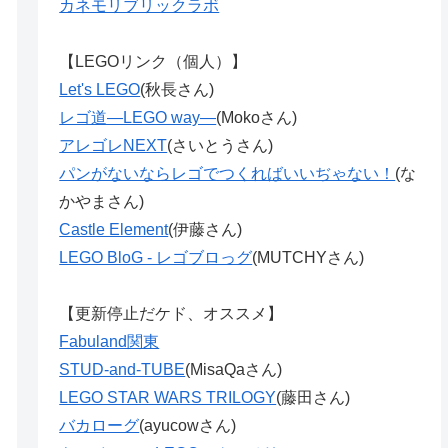
カネモリブリックラボ
【LEGOリンク（個人）】
Let's LEGO
(秋長さん)
レゴ道―LEGO way―
(Mokoさん)
アレゴレNEXT
(さいとうさん)
パンがないならレゴでつくればいいぢゃない！
(な
かやまさん)
Castle Element
(伊藤さん)
LEGO BloG - レゴブロっグ
(MUTCHYさん)
【更新停止だケド、オススメ】
Fabuland関東
STUD-and-TUBE
(MisaQaさん)
LEGO STAR WARS TRILOGY
(藤田さん)
バカローグ
(ayucowさん)