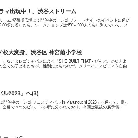
大ラマ出現中！」渋谷ストリーム
に、渋谷ストリーム 稲荷橋広場にて開催中の、レゴ フォートナイトのイベントに伺い
12:00頃に着いたら、ワークショップは450～500人くらい列んでいて、ス
学校大変身」渋谷区 神宮前小学校
れた、しなこｘレゴジャパンによる「SHE BUILT THAT - ぜんぶ、かなえよ
た全ての子どもたちが、性別にとらわれず、クリエイティビティを自由
2023」へ(3)
27(日)に開催中の「レゴ フェスティバル in Marunouchi 2023」へ伺って、撮っ
全部で４つのビル、５か所に分かれており、今回は最後の展示場...
サーリンク