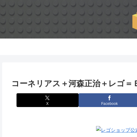
コーネリアス＋河森正治＋レゴ＝
X
Facebook