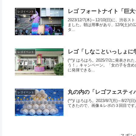
レゴ フォートナイト「巨
レゴイベント
2023/12/7(木)～12/10(日)
ました。朝は用事があり、12/9(土)の
タ...
レゴ「しなこといっしょに
レゴイベント
(^^)/ はろはろ。2025/7/2に発表さ
う！」キャンペーン。「女の子を含め
に発揮できる...
丸の内の「レゴフェスティバル
レゴイベント
(^^)/ はろはろ。2023/8/7(月)～8/
てきたので、画像＆レポの３回目です。
スポン