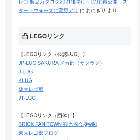
レゴ 製品カタログ2021後半(1～12月)再公開：ス
ター・ウォーズに変更アリ
に
おにぎり
より
凸 LEGOリンク
【LEGOリンク（公認LUG）】
JP-LUG SAKURA メカ部（サクラグ）
J-LUG
KLUG
阪大レゴ部
JT-LUG
【LEGOリンク（団体）】
BRICK FAN TOWN 観光協会@wiki
東大レゴ部ブログ