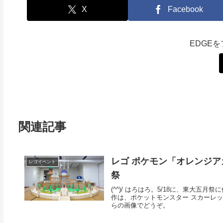
X
Facebook
EDGE
関連記事
レゴ ポケモン「オレンジア
レゴイベント
祭
(^^)/ はろはろ。5/18に、東大
作は、ポケットモンスター スカーレッ
らの画像でどうぞ。