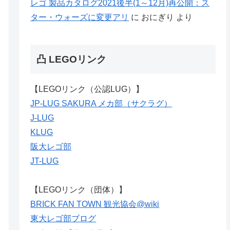
レゴ 製品カタログ2021後半(1～12月)再公開：ス
ター・ウォーズに変更アリ
に
おにぎり
より
凸 LEGOリンク
【LEGOリンク（公認LUG）】
JP-LUG SAKURA メカ部（サクラグ）
J-LUG
KLUG
阪大レゴ部
JT-LUG
【LEGOリンク（団体）】
BRICK FAN TOWN 観光協会@wiki
東大レゴ部ブログ