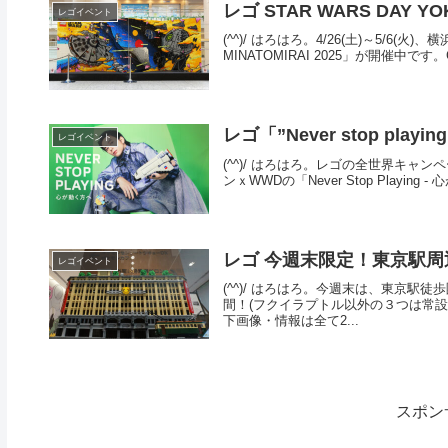
レゴ STAR WARS DAY YO
レゴイベント
(^^)/ はろはろ。4/26(土)～5/6(火
MINATOMIRAI 2025」が開催
レゴ「”Never stop pl
レゴイベント
(^^)/ はろはろ。レゴの全世界キャンペー
ンｘWWDの「Never Stop Play
レゴ 今週末限定！東京駅
レゴイベント
(^^)/ はろはろ。今週末は、東京駅徒
間！(フクイラプトル以外の３つは常
下画像・情報は全て2...
スポン