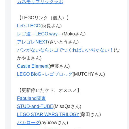
カネモリブリックラボ
【LEGOリンク（個人）】
Let's LEGO
(秋長さん)
レゴ道―LEGO way―
(Mokoさん)
アレゴレNEXT
(さいとうさん)
パンがないならレゴでつくればいいぢゃない！
(な
かやまさん)
Castle Element
(伊藤さん)
LEGO BloG - レゴブロっグ
(MUTCHYさん)
【更新停止だケド、オススメ】
Fabuland関東
STUD-and-TUBE
(MisaQaさん)
LEGO STAR WARS TRILOGY
(藤田さん)
バカローグ
(ayucowさん)