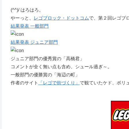
(^^)/ はろはろ。
やーっと、
レゴブロック・ドットコム
で、第２回レゴブ
結果発表 一般部門
結果発表 ジュニア部門
ジュニア部門の優秀賞の「高橋君」
コメントが全く無い点も含め、シュール過ぎ～。
一般部門の優勝賞の「海辺の町」
作者のサイト
「レゴで街づくり」
で観ていたケド、ボリ