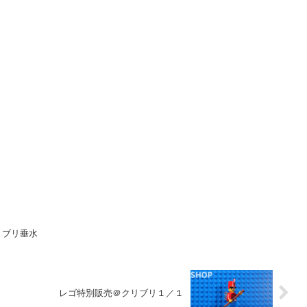
リブリ垂水
レゴ特別販売＠クリブリ１／１