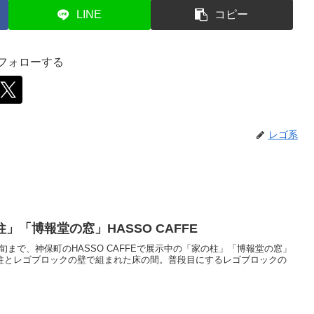
LINE
コピー
をフォローする
レゴ系
「博報堂の窓」HASSO CAFFE
)～８月下旬まで、神保町のHASSO CAFFEで展示中の「家の柱」「博報堂の窓」
ロの柱とレゴブロックの壁で組まれた床の間。普段目にするレゴブロックの