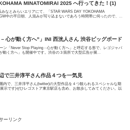
KOHAMA MINATOMIRAI 2025 へ行ってきた！(1)
)、横浜みなとみらいエリアにて、「STAR WARS DAY YOKOHAMA
中です。GW中の平日朝、人混みが写り込まないであろう時間帯に伺ったので、...
aying – 心が動く方へ”」INI 西洸人さん 渋谷ビッグボード
ン「Never Stop Playing - 心が動く方へ」と呼応する形で、レゴジャパ
ing - 心が動く方へ」も開催中です。渋谷の３箇所で大型広告が展...
周辺で三井淳平さん作品４つを一気見
歩圏内で、三井淳平さん(twitter)の大型作品を４つ観られるスペシャルな期
設展示です)ぜひレゴストア東京駅店も含め、お散歩してみてください。以
サーリンク