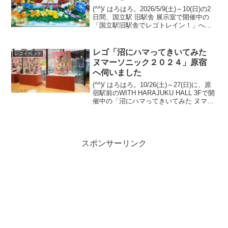
(^^)/ はろはろ。2026/5/9(土)～10(日)の2
日間、国立駅 旧駅舎 展示室で開催中の
「国立駅旧駅舎でレゴトレイン！」へ伺
いました。今年で開業100周年を迎える国
立駅。 今回の展示は、国立駅開業100周
年記念サイトでも紹介されて...
レゴ「沼にハマってきいてみた
レゴイベント
ヌマーソニック２０２４」原宿
へ伺いました
(^^)/ はろはろ。10/26(土)～27(日)に、原
宿駅前のWITH HARAJUKU HALL 3Fで開
催中の「沼にハマってきいてみた ヌマー
ソニック２０２４」へ伺いました。そう
いち さん(twitter)と、kota2013さん(t...
スポンサーリンク