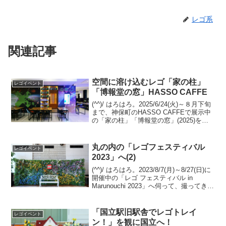
レゴ系
関連記事
空間に溶け込むレゴ「家の柱」
レゴイベント
「博報堂の窓」HASSO CAFFE
(^^)/ はろはろ。2025/6/24(火)～８月下旬
まで、神保町のHASSO CAFFEで展示中
の「家の柱」「博報堂の窓」(2025)を観
に伺いました。デュプロの柱とレゴブロ
ックの壁で組まれた床の間。普段目にす
るレゴブロックのMOCとは...
丸の内の「レゴフェスティバル
レゴイベント
2023」へ(2)
(^^)/ はろはろ。2023/8/7(月)～8/27(日)に
開催中の「レゴ フェスティバル in
Marunouchi 2023」へ伺って、撮ってきた
ので、画像＆レポの２回目です。全部で
４つのビル、５か所に分かれており、今
回は、丸ビル 回...
「国立駅旧駅舎でレゴトレイ
レゴイベント
ン！」を観に国立へ！