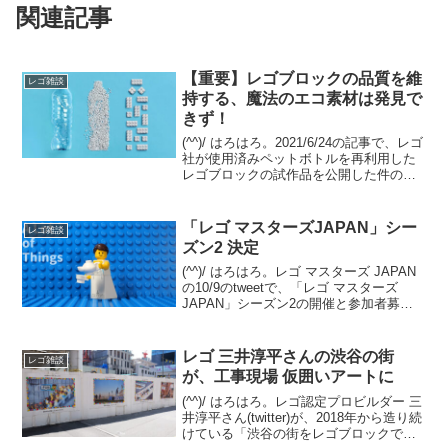
関連記事
【重要】レゴブロックの品質を維
レゴ雑談
持する、魔法のエコ素材は発見で
きず！
(^^)/ はろはろ。2021/6/24の記事で、レゴ
社が使用済みペットボトルを再利用した
レゴブロックの試作品を公開した件の続
報です。FINANCIAL TIMESの2023/9/25
の記事の概要意訳です。（私の環境では
先ほどまで記事が見え...
「レゴ マスターズJAPAN」シー
レゴ雑談
ズン2 決定
(^^)/ はろはろ。レゴ マスターズ JAPAN
の10/9のtweetで、「レゴ マスターズ
JAPAN」シーズン2の開催と参加者募集
が発表されました。発表から収録まで1カ
月なく、スケジュールはかなり急です
が、チャレンジされる方はゼヒ。番組...
レゴ 三井淳平さんの渋谷の街
レゴ雑談
が、工事現場 仮囲いアートに
(^^)/ はろはろ。レゴ認定プロビルダー 三
井淳平さん(twitter)が、2018年から造り続
けている「渋谷の街をレゴブロックでつ