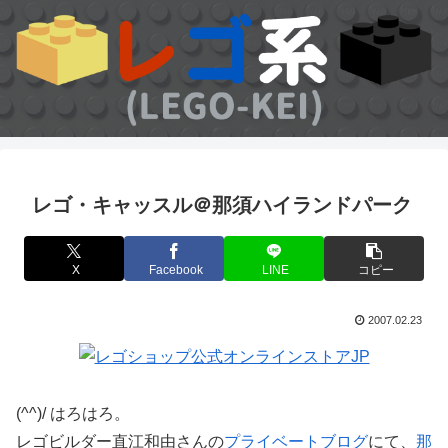
レゴ・キャッスル＠那須ハイランドパーク
X
Facebook
LINE
コピー
2007.02.23
(^^)/ はろはろ。
レゴビルダー直江和由さんの
プライベートブログ
にて、
那