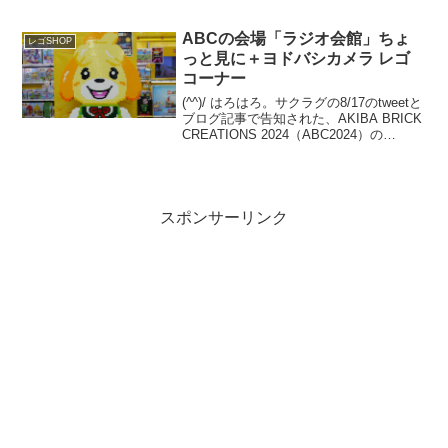
くろう！」の最新アップデートを8/1の記
事でご紹介しました。 その関連です。渋
谷の街を歩いていたら、三井さ...
ABCの会場「ラジオ会館」ちょ
レゴSHOP
っと見に＋ヨドバシカメラ レゴ
コーナー
(^^)/ はろはろ。サクラグの8/17のtweetと
ブログ記事で告知された、AKIBA BRICK
CREATIONS 2024（ABC2024）の
11/16(土)開催。今年の会場は、なんとJR
秋葉原駅前の【秋葉原ラジオ会館】で
す。とゆー...
スポンサーリンク