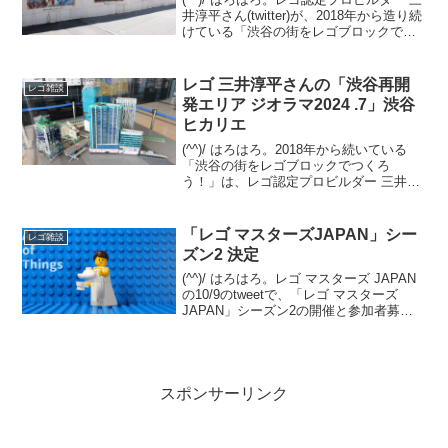
井淳平さん(twitter)が、2018年から造り続
けている「渋谷の街をレゴブロックでつ
くろう！」の最新アップデートを8/1の記
事でご紹介しました。 その関連です。渋
谷の街を歩いていたら、三井さ...
レゴ 三井淳平さんの「渋谷再開
レゴ雑談
発エリア ジオラマ2024 .7」渋谷
ヒカリエ
(^^)/ はろはろ。2018年から続いている
「渋谷の街をレゴブロックでつくろ
う！」は、レゴ認定プロビルダー 三井淳
平さん(twitter)が、「渋谷再開発エリア」
のレゴジオラマを、開発状況に合わせて
リニューアルし続けています。2024/7...
「レゴ マスターズJAPAN」シー
レゴ雑談
ズン2 決定
(^^)/ はろはろ。レゴ マスターズ JAPAN
の10/9のtweetで、「レゴ マスターズ
JAPAN」シーズン2の開催と参加者募集
が発表されました。発表から収録まで1カ
月なく、スケジュールはかなり急です
が、チャレンジされる方はゼヒ。番組...
スポンサーリンク