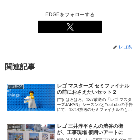
EDGEをフォローする
レゴ系
関連記事
レゴ マスターズ セミファイナル
レゴSHOP
の前におさえたいセット２
(^^)/ はろはろ。12/7放送の「レゴ マスタ
ーズJAPAN」シーズン2とYouTubeの予告
にて、12/14放送のセミファイナルのもう
１対決の内容が見えてきました。テーマ
は「レゴ フォートナイト」。12/7 セミフ
ァイナルでは、既存セ...
レゴ 三井淳平さんの渋谷の街
レゴ雑談
が、工事現場 仮囲いアートに
(^^)/ はろはろ。レゴ認定プロビルダー 三