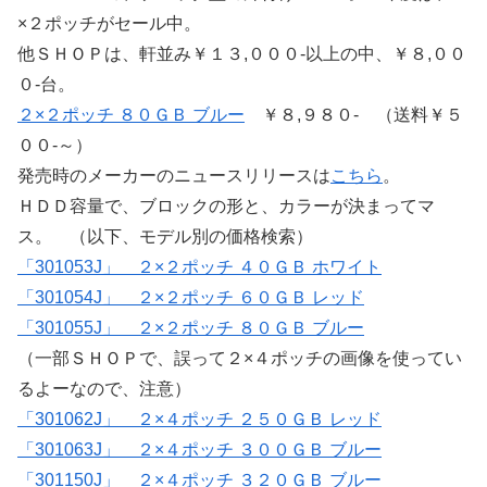
×２ポッチがセール中。
他ＳＨＯＰは、軒並み￥１３,０００-以上の中、￥８,００
０-台。
２×２ポッチ ８０ＧＢ ブルー
￥８,９８０- （送料￥５
００-～）
発売時のメーカーのニュースリリースは
こちら
。
ＨＤＤ容量で、ブロックの形と、カラーが決まってマ
ス。 （以下、モデル別の価格検索）
「301053J」 ２×２ポッチ ４０ＧＢ ホワイト
「301054J」 ２×２ポッチ ６０ＧＢ レッド
「301055J」 ２×２ポッチ ８０ＧＢ ブルー
（一部ＳＨＯＰで、誤って２×４ポッチの画像を使ってい
るよーなので、注意）
「301062J」 ２×４ポッチ ２５０ＧＢ レッド
「301063J」 ２×４ポッチ ３００ＧＢ ブルー
「301150J」 ２×４ポッチ ３２０ＧＢ ブルー