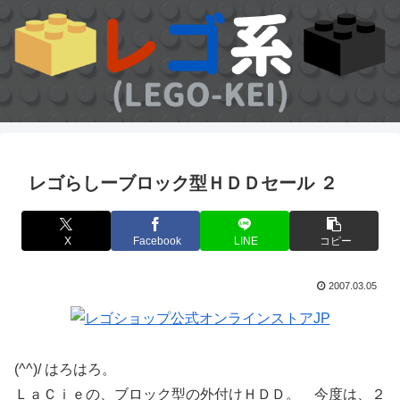
レゴらしーブロック型ＨＤＤセール ２
X
Facebook
LINE
コピー
2007.03.05
(^^)/ はろはろ。
ＬａＣｉｅの、ブロック型の外付けＨＤＤ。 今度は、２