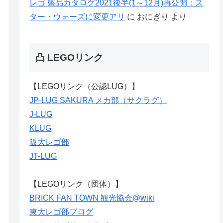
レゴ 製品カタログ2021後半(1～12月)再公開：ス
ター・ウォーズに変更アリ
に
おにぎり
より
凸 LEGOリンク
【LEGOリンク（公認LUG）】
JP-LUG SAKURA メカ部（サクラグ）
J-LUG
KLUG
阪大レゴ部
JT-LUG
【LEGOリンク（団体）】
BRICK FAN TOWN 観光協会@wiki
東大レゴ部ブログ