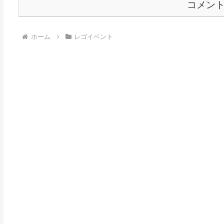
コメン
ホーム
レゴイベント