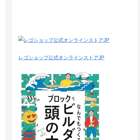
レゴショップ公式オンラインストアJP