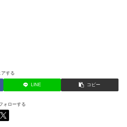
ェアする
LINE
コピー
をフォローする