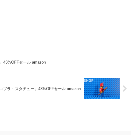
5%OFFセール amazon
 コブラ・スタチュー」43%OFFセール amazon