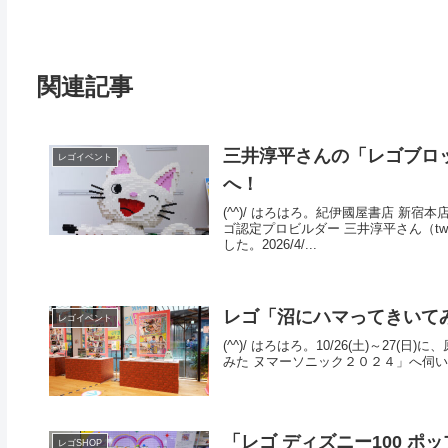
関連記事
三井淳平さんの「レゴブロ
レゴイベント
へ！
(^^)/ はろはろ。紀伊國屋書店 新
ゴ認定プロビルダー 三井淳平さん（tw
した。2026/4/...
レゴ「沼にハマってきいてみ
レゴイベント
(^^)/ はろはろ。10/26(土)～27(
みた ヌマーソニック２０２４」へ伺いました。そ
「レゴ ディズニー100 
レゴSHOP