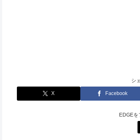
シ
X
Facebook
EDGE