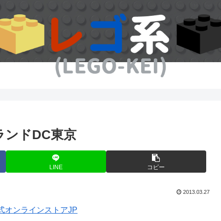
ランドDC東京
LINE
コピー
2013.03.27