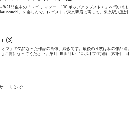
/8/9～8/21開催中の「レゴ ディズニー100 ポップアップストア」へ伺いまし
Marunouchi」を楽しんで、レゴストア東京駅店に寄って、東京駅八重洲
(3)
レゴロボオフ」の気になった作品の画像、続きです。最後の４枚は私の作品達。
事もご覧になってください。第1回世田谷レゴロボオフ(前編) 第1回世田
サーリンク