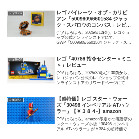
です。GWPプレゼントオファーページに
て、２つのGWPプレゼントキャンペーン
開催中。 両方の条件を満たせば、一気に
レゴ パイレーツ・オブ・カリビ
レゴSHOP
両方ゲット...
アン「5009609/6601584 ジャッ
ク・スパロウのコンパス」レビュ
ー
(^^)/ はろはろ。2025/9/12(金)、レゴショ
ップ公式オンラインストアにて、
GWP「5009609/6601584 ジャック・スパ
ロウのコンパス(Jack Sparrows
Compass)」がプレゼントされます。 パ
イレーツ・オ...
レゴ「40786 指令センター＜ミニ
レゴSHOP
＞」レビュー
(^^)/ はろはろ。2025/3/4(火)2:00前から、
レゴジャパン公式のレゴショップ公式オ
ンラインストアのリワードページにて、
「40786 指令センター＜ミニ＞」の
Insidersリワードの交換(2,250pt)が始まっ
ています。早速...
【超特価】レゴ スター・ウォー
レゴSHOP
ズ「30498 インペリアル ATハウ
ラー」【￥３８４-】amazon
(^^)/ はろはろ。amazon限定かつ廃番済の
スター・ウォーズ小袋「30498 インペリ
アル ATハウラー」が￥384-の超特価で
す。クラシックスペース宇宙船のMOCを
ビルドする際に重宝するクリアイエロー