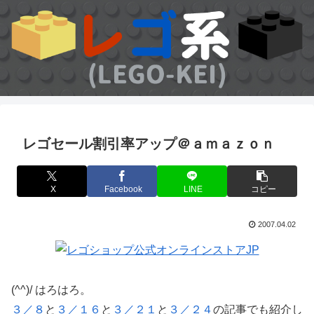
レゴセール割引率アップ＠ａｍａｚｏｎ
X
Facebook
LINE
コピー
2007.04.02
(^^)/ はろはろ。
３／８
と
３／１６
と
３／２１
と
３／２４
の記事でも紹介し