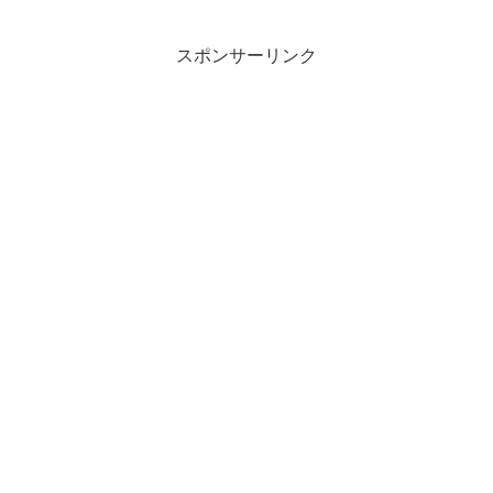
のキャノピー入りの「76832 ...
スポンサーリンク