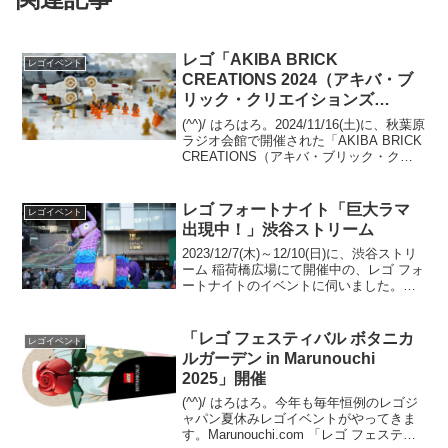
レゴ「AKIBA BRICK
レゴイベント
CREATIONS 2024（アキバ・ブ
リック・クリエイションズ
2024）」(1)個人ブース(前半)
(^^)/ はろはろ。2024/11/16(土)に、秋葉原
ラジオ会館で開催された「AKIBA BRICK
CREATIONS（アキバ・ブリック・クリ
エイションズ）」の全ブース画像（主に
俯瞰）は、サクラグのWEBサイトで昨年
11月に公開してい...
レゴ フォートナイト「巨大ラマ
レゴイベント
出現中！」渋谷ストリーム
2023/12/7(木)～12/10(日)に、渋谷ストリ
ーム 稲荷橋広場にて開催中の、レゴ フォ
ートナイトのイベントに伺いました。朝
は用事があり、12/9(土)の12:00頃に着い
たら、ワークショップは450～500人くら
い列んでいて、スタ...
「レゴ フェスティバル ボタニカ
レゴイベント
ルガーデン in Marunouchi
2025」開催
(^^)/ はろはろ。今年も毎年恒例のレゴジ
ャパン夏休みレゴイベントがやってきま
す。Marunouchi.com 「レゴ フェスティ