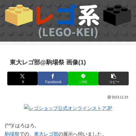
東大レゴ部@駒場祭 画像(1)
X
Facebook
LINE
コピー
2013.11.23
(^^)/ はろはろ。
駒場祭
での、
東大レゴ部
の展示へ伺いました。