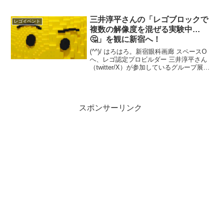
バル ボタニカルガーデン in Marunouchi
2025 」PR TIMES 2025/7/10 「レ...
三井淳平さんの「レゴブロックで
レゴイベント
複数の解像度を混ぜる実験中…
🤔」を観に新宿へ！
(^^)/ はろはろ。新宿眼科画廊 スペースO
へ、レゴ認定プロビルダー 三井淳平さん
（twitter/X）が参加しているグループ展
「オガネソン」を観に伺いました。会場
にキャプションはありませんでしたが、
twitter/Xでは「レゴブロックで...
スポンサーリンク