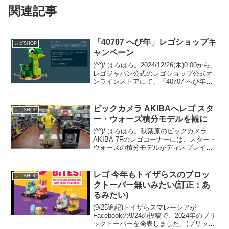
関連記事
「40707 へび年」レゴショップキ
レゴSHOP
ャンペーン
(^^)/ はろはろ。2024/12/26(木)0:00から、
レゴジャパン公式のレゴショップ公式オ
ンラインストアにて、「40707 へび年」
のプレゼントキャンペーンが開催決定で
す。 （プロモーションページ）￥10,300-
(税込)以上購入が...
ビックカメラ AKIBAへレゴ スタ
レゴSHOP
ー・ウォーズ積分モデルを観に
(^^)/ はろはろ。秋葉原のビックカメラ
AKIBA 7Fのレゴコーナーには、スター・
ウォーズの積分モデルがディスプレイさ
れています。C-3POとヨーダの2体。C-
3POはエプロン姿。 ヨーダは目がクリク
リしたアニメ調の積分モデルではなく...
レゴ 今年もトイザらスのブロッ
レゴSHOP
クトーバー無いみたい(訂正：あ
るみたい)
(9/25追記)トイザらスマレーシアが
Facebookの9/24の投稿で、2024年のブリ
ックトーバーを発表しました。(ブリック