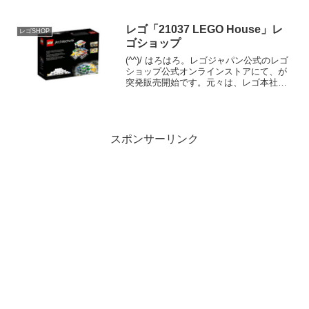
トーバーという名称は使われていません
が)日本での以下キャンペーンとスケジュ
ールが被るので、日本で11月以降に開
レゴ「21037 LEGO House」レ
レゴSHOP
催...
ゴショップ
(^^)/ はろはろ。レゴジャパン公式のレゴ
ショップ公式オンラインストアにて、が
突発販売開始です。元々は、レゴ本社の
お膝元レゴハウス限定販売のセットで
す。（今後の継続販売予定はわかりませ
んが）超お急ぎでドゾ。まだアメリカで
は販売開始されてい...
スポンサーリンク