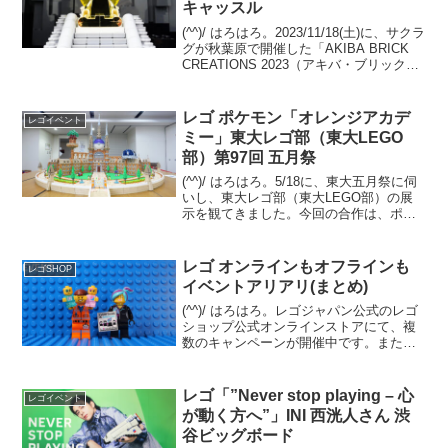
キャッスル
(^^)/ はろはろ。2023/11/18(土)に、サクラ
グが秋葉原で開催した「AKIBA BRICK
CREATIONS 2023（アキバ・ブリック・
クリエイションズ2023）」。サクラグ メ
カ部のサイトに、合同ブースと個人ブー
スの画像が...
レゴ ポケモン「オレンジアカデ
レゴイベント
ミー」東大レゴ部（東大LEGO
部）第97回 五月祭
(^^)/ はろはろ。5/18に、東大五月祭に伺
いし、東大レゴ部（東大LEGO部）の展
示を観てきました。今回の合作は、ポケ
ットモンスター スカーレットの「オレン
ジアカデミー」。90,000ピースもの超大
作です。全方位からの画像でどうぞ。
レゴ オンラインもオフラインも
レゴSHOP
イベントアリアリ(まとめ)
(^^)/ はろはろ。レゴジャパン公式のレゴ
ショップ公式オンラインストアにて、複
数のキャンペーンが開催中です。また、
GW期間中の実店舗イベントなども紹介し
ます。ボタニカルシリーズ バンドル
15%OFF、ポイント２倍オファーページ
レゴ「”Never stop playing – 心
レゴイベント
にて、4/...
が動く方へ”」INI 西洸人さん 渋
谷ビッグボード