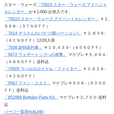
スター・ウォーズ
「75023 スター・ウォーズ アドベント
カレンダー」
が￥2,000-台突入です。
「75023 スター・ウォーズ アドベントカレンダー」
￥２,
９９８-（３７％ＯＦＦ）
「7614 ぞうさんのバケツ(新バージョン)」
￥２,８３６-
（４１％ＯＦＦ）12/28入荷
「7938 超特急列車」
￥１０,４３９-（４５％ＯＦＦ）
「9472 ウェザートップへの攻撃」
マケプレ￥５,４９４-
（４８％ＯＦＦ）送料込
「70005 ラバルのロイヤル・ファイター」
￥３,６２９-
（４２％ＯＦＦ）
「9567 ファン・スエイ」
マケプレ￥５０６-（６０％Ｏ
ＦＦ）送料込
「852998 Birthday Party Kit」
マケプレ￥２,７００-送料
込
パーツ一覧(BrickLink)