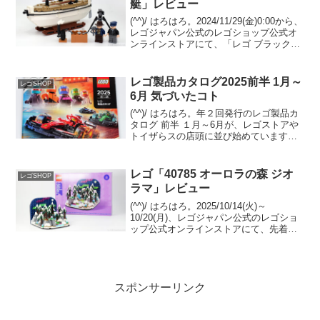
艇」レビュー
(^^)/ はろはろ。2024/11/29(金)0:00から、
レゴジャパン公式のレゴショップ公式オ
ンラインストアにて、「レゴ ブラックフ
ライデー」が開催予定です。同時に
「40729 シャクルトンの救命艇」のプレ
ゼントもスタート予定。 「10...
レゴ製品カタログ2025前半 1月～
レゴSHOP
6月 気づいたコト
(^^)/ はろはろ。年２回発行のレゴ製品カ
タログ 前半 １月～6月が、レゴストアや
トイザらスの店頭に並び始めています。
(例年だと量販店は遅れて並びます)オンラ
イン版は12/29夕方時点では未登場です
が、近日中にレゴショップの「レゴ製品
レゴ「40785 オーロラの森 ジオ
レゴSHOP
カタ...
ラマ」レビュー
(^^)/ はろはろ。2025/10/14(火)～
10/20(月)、レゴジャパン公式のレゴショ
ップ公式オンラインストアにて、先着で
GWP「40785 オーロラの森 ジオラマ」が
プレゼント中です。 条件は￥21,600-(税
込)以上購入。 （...
スポンサーリンク