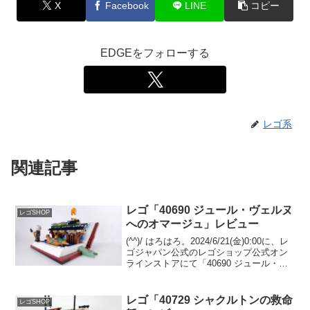
X
Facebook
LINE
コピー
EDGEをフォローする
レゴ系
関連記事
レゴ「40690 ジュール・ヴェルヌ
レゴSHOP
へのオマージュ」レビュー
(^^)/ はろはろ。2024/6/21(金)0:00に、レ
ゴジャパン公式のレゴショップ公式オン
ラインストアにて「40690 ジュール・ヴ
ェルヌへのオマージュ」のプレゼントが
スタートしました。6/23(日)迄です。
6/24(月)から在庫があ...
レゴ「40729 シャクルトンの救命
レゴSHOP