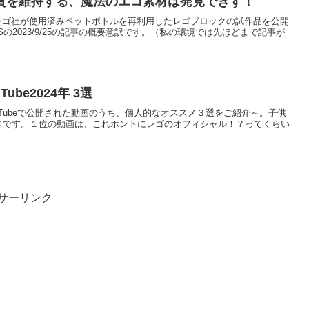
質を維持する、魔法のエコ素材は発見できず！
の記事で、レゴ社が使用済みペットボトルを再利用したレゴブロックの試作品を公開
MESの2023/9/25の記事の概要意訳です。（私の環境では先ほどまで記事が
ube2024年 3選
式YouTubeで公開された動画のうち、個人的なオススメ３選をご紹介～。子供
イスです。１位の動画は、これホントにレゴのオフィシャル！？ってくらい
サーリンク