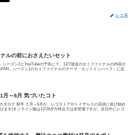
レゴ系
イナルの前におさえたいセット
N」シーズン2とYouTubeの予告にて、12/7放送のセミファイナルの内容が
APAN」シーズン1のセミファイナルのテーマ「カットインハーフ」に近
 1月～6月 気づいたコト
製品カタログ 前半 １月～6月が、レゴストアやトイザらスの店頭に並び始め
びます)オンライン版は12/29夕方時点では未登場ですが、近日中にレゴ