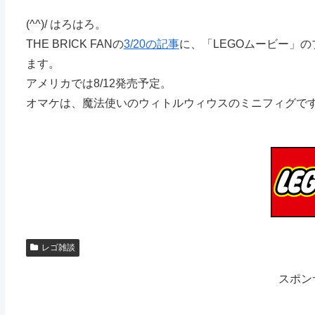
(^^)/ はろはろ。
THE BRICK FANの
3/20の記事
に、「LEGOムービー」
ます。
アメリカでは8/12発売予定。
オマケは、魔法使いのウィトルウィウスのミニフィグです
レゴ雑談
スポン