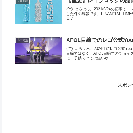
【重要】レゴブロックの品
レゴ雑談
(^^)/ はろはろ。2021/6/24
した件の続報です。FINANCIAL TI
見え...
AFOL目線でのレゴ公式YouT
レゴ雑談
(^^)/ はろはろ。2024年にレゴ公
目線ではなく、AFOL目線でのチョ
に、子供向けでは無いホ...
スポン