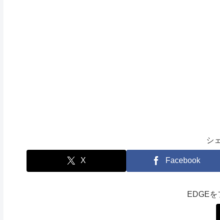
シ
X
Facebook
EDGE