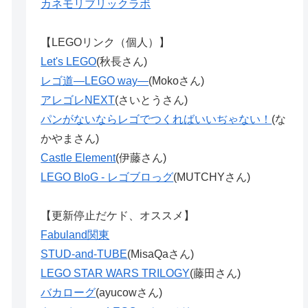
カネモリブリックラボ
【LEGOリンク（個人）】
Let's LEGO
(秋長さん)
レゴ道―LEGO way―
(Mokoさん)
アレゴレNEXT
(さいとうさん)
パンがないならレゴでつくればいいぢゃない！
(な
かやまさん)
Castle Element
(伊藤さん)
LEGO BloG - レゴブロっグ
(MUTCHYさん)
【更新停止だケド、オススメ】
Fabuland関東
STUD-and-TUBE
(MisaQaさん)
LEGO STAR WARS TRILOGY
(藤田さん)
バカローグ
(ayucowさん)