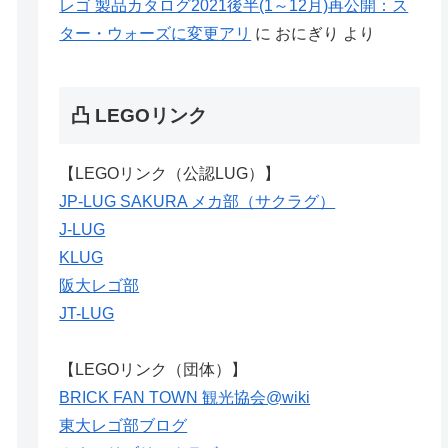
レゴ 製品カタログ2021後半(1～12月)再公開：ス
ター・ウォーズに変更アリ
に
おにぎり
より
凸 LEGOリンク
【LEGOリンク（公認LUG）】
JP-LUG SAKURA メカ部（サクラグ）
J-LUG
KLUG
阪大レゴ部
JT-LUG
【LEGOリンク（団体）】
BRICK FAN TOWN 観光協会@wiki
東大レゴ部ブログ