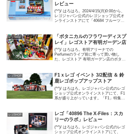
レビュー
(^^)/ はろはろ。2024/4/15(月)0:00から、
レゴジャパン公式のレゴショップ公式オ
ンラインストアにて「40684 フルーツパ
ーラー」のプレゼントがスタートしまし
た。 （プロモーションページ）￥28,000-
(税込)以上購入 且...
「ボタニカルのフラワーディスプ
レゴSHOP
レイ」レゴストア有明ガーデン店
(^^)/ はろはろ。有明アリーナでの
Perfumeのライブ前に寄って買い物し
た、レゴストア 有明ガーデン店のボタニ
カルのステキフラワーディスプレイ！フ
ラワースタンド(ワゴン)の什器はレゴジャ
パン/シナテック指定ですが、主役のボタ
F1ｘレゴ イベント 3/2配信 ＆ 鈴
レゴSHOP
ニカルコレ...
鹿レゴポップアップストア
(^^)/ はろはろ。レゴジャパン公式のレゴ
ショップ公式オンラインストアにて、F1
系が盛り上がっています。「F1」特集ペ
ージと、 2025/3/1(土)0:00開始の「30709
Ferrari 499P - ハイパーカー」プレゼント
です。...
レゴ「40896 The X-Files：スカ
レゴSHOP
リーのラボ」レビュー
(^^)/ はろはろ。レゴジャパン公式のレゴ
ショップ公式オンラインストアにて、