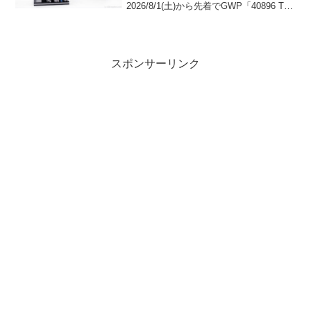
2026/8/1(土)から先着でGWP「40896 The
X-Files：スカリーのラボ」がプレゼント
されていました。(終了済)条件は「21369
The X-...
スポンサーリンク