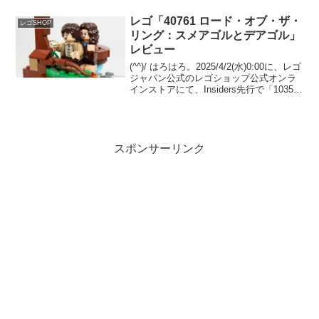
公式ニュースリリース(2)WWD JAPAN 記
事レゴショ...
レゴ「40761 ロード・オブ・ザ・
レゴSHOP
リング：スメアゴルとデアゴル」
レビュー
(^^)/ はろはろ。2025/4/2(水)0:00に、レゴ
ジャパン公式のレゴショップ公式オンラ
インストアにて、Insiders先行で「10354
ロード・オブ・ザ・リング：ホビット
庄」が販売開始予定。先着で
GWP「40761 ロード・オブ...
スポンサーリンク