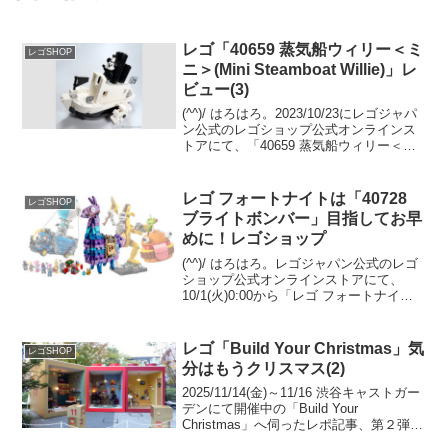
レゴ「40659 蒸気船ウィリー＜ミ
レゴSHOP
ニ＞(Mini Steamboat Willie)」レ
ビュー(3)
(^^)/ はろはろ。2023/10/23にレゴジャパ
ン公式のレゴショップ公式オンラインス
トアにて、「40659 蒸気船ウィリー＜ミ
ニ＞」のプレゼントがスタート予定で
す。（プロモーションページ）ディズニ
ー・デュプロ、スター・ウォーズ、マー
レゴ フォートナイトは「40728
レゴSHOP
ベ...
ブライトボンバー」目指してお早
めに！レゴショップ
(^^)/ はろはろ。レゴジャパン公式のレゴ
ショップ公式オンラインストアにて、
10/1(火)0:00から「レゴ フォートナイ
ト」の４セットが発売となります。
GWP「40728 ブライトボンバー」が
Insiders限定で￥12,500-(税込...
レゴ「Build Your Christmas」気
レゴSHOP
分はもうクリスマス(2)
2025/11/14(金)～11/16 渋谷キャストガー
デンにて開催中の「Build Your
Christmas」へ伺ったレポ記事、第２弾で
す。レゴ公式ニュースリリース(1) レゴ