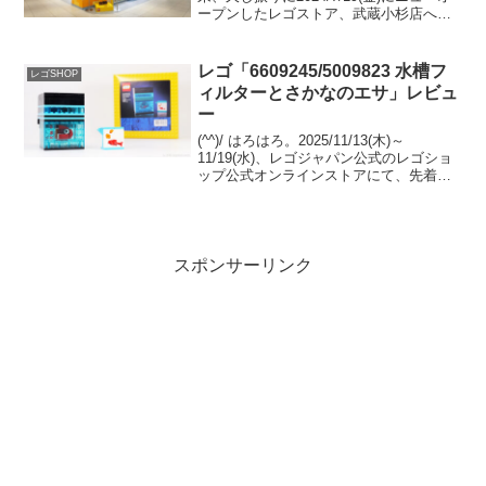
ープンしたレゴストア、武蔵小杉店へ伺
いました。（池袋やJBF等のポップアッ
プストアは除く）グランツリー武蔵小杉
4F。 シナテック運営です...
レゴ「6609245/5009823 水槽フ
レゴSHOP
ィルターとさかなのエサ」レビュ
ー
(^^)/ はろはろ。2025/11/13(木)～
11/19(水)、レゴジャパン公式のレゴショ
ップ公式オンラインストアにて、先着で
GWP「6609245/5009823 水槽フィルター
とさかなのエサ」がプレゼントされま
す。 条件は「1036...
スポンサーリンク