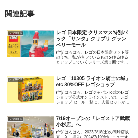
関連記事
レゴ 日本限定 クリスマス特別パ
レゴSHOP
ック「サンタ」クリブリ グラン
ベリーモール
(^^)/ はろはろ。レゴの日本限定セット等
のうち、私が持っているものをゆるゆる
とアップしていくシリーズ第３回です。
前回はクリスマス系で最もメジャーなセ
ットでしたが、逆に最もマイナーだと思
うシリーズの３セットを順にご紹介。ク
レゴ「10305 ライオン騎士の城」
レゴSHOP
リスマス特別パッ...
etc 30%OFF レゴショップ
(^^)/ はろはろ。レゴジャパン公式のレゴ
ショップ公式オンラインストアの、レゴ
ショップ セール一覧に、人気セットが
続々登録されています。待っていた方も
多いのでは？？の「10305 ライオン騎士
の城」がセール。 置き場所があれば２箱
7/19オープンの「レゴストア武蔵
レゴSHOP
めも欲し...
小杉店」へ
(^^)/ はろはろ。2023/3/18(土)の岡崎店以
来、久し振りに2024/7/19(金)にニューオ