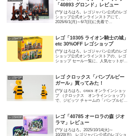
「40893 グロンド」レビュー
(^^)/ はろはろ。レゴジャパン公式のレゴ
ショップ公式オンラインストアにて、
2026/6/1(月)～6/7(日)に先着で
GWP「40893 グロンド」をプレゼント中
です。条件は「11377 ロード・オブ・
ザ・リング：ミナス・ティリス」の購...
レゴ「10305 ライオン騎士の城」
レゴSHOP
etc 30%OFF レゴショップ
(^^)/ はろはろ。レゴジャパン公式のレゴ
ショップ公式オンラインストアの、レゴ
ショップ セール一覧に、人気セットが
続々登録されています。待っていた方も
多いのでは？？の「10305 ライオン騎士
の城」がセール。 置き場所があれば２箱
レゴ クロックス「バンブルビー
レゴSHOP
めも欲し...
ガール」買ってみた！
(^^)/ はろはろ。crocs オンラインショッ
プ （クロックス オンラインショップ）
で、ジビッツ チャームの「バンブルビー
ガール」を買っちゃいました。（サイト
上の表記は「LEGO バンブルビー ミニフ
ィギャー」）実物を見たくって近くの
レゴ「40785 オーロラの森 ジオ
レゴSHOP
ク...
ラマ」レビュー
(^^)/ はろはろ。2025/10/14(火)～
10/20(月)、レゴジャパン公式のレゴショ