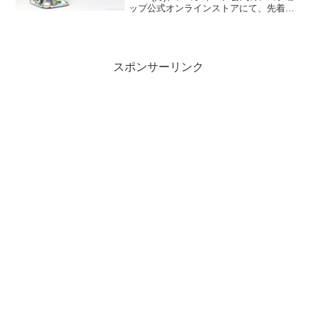
ップ公式オンラインストアにて、先着で
GWP「40785 オーロラの森 ジオラマ」が
プレゼント中です。 条件は￥21,600-(税
込)以上購入。 （...
スポンサーリンク