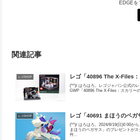
EDGE
関連記事
レゴ「40896 The X-F
レゴSHOP
(^^)/ はろはろ。レゴジャパン公式の
GWP「40896 The X-Files：スカ
レゴ「40691 まほうのペ
レゴSHOP
(^^)/ はろはろ。2024/8/19(日
まほうのペガサス」のプレゼントがスター
件...