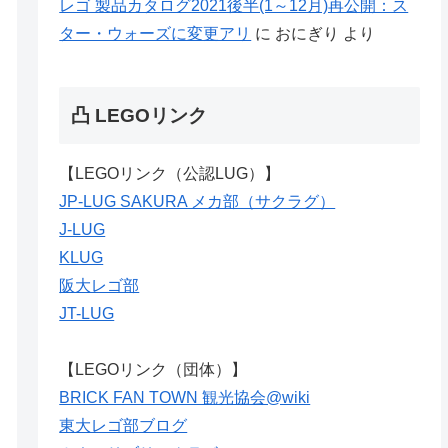
レゴ 製品カタログ2021後半(1～12月)再公開：ス
ター・ウォーズに変更アリ
に
おにぎり
より
凸 LEGOリンク
【LEGOリンク（公認LUG）】
JP-LUG SAKURA メカ部（サクラグ）
J-LUG
KLUG
阪大レゴ部
JT-LUG
【LEGOリンク（団体）】
BRICK FAN TOWN 観光協会@wiki
東大レゴ部ブログ