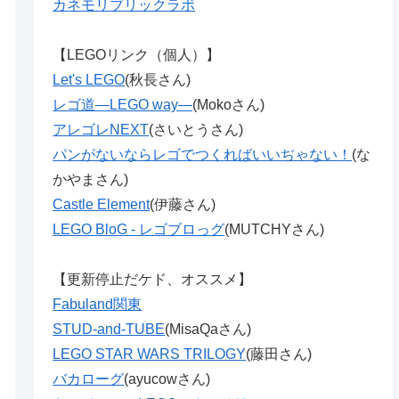
カネモリブリックラボ
【LEGOリンク（個人）】
Let's LEGO
(秋長さん)
レゴ道―LEGO way―
(Mokoさん)
アレゴレNEXT
(さいとうさん)
パンがないならレゴでつくればいいぢゃない！
(な
かやまさん)
Castle Element
(伊藤さん)
LEGO BloG - レゴブロっグ
(MUTCHYさん)
【更新停止だケド、オススメ】
Fabuland関東
STUD-and-TUBE
(MisaQaさん)
LEGO STAR WARS TRILOGY
(藤田さん)
バカローグ
(ayucowさん)