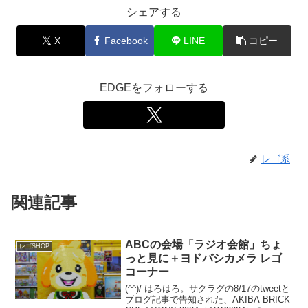
シェアする
X
Facebook
LINE
コピー
EDGEをフォローする
レゴ系
関連記事
ABCの会場「ラジオ会館」ちょ
レゴSHOP
っと見に＋ヨドバシカメラ レゴ
コーナー
(^^)/ はろはろ。サクラグの8/17のtweetと
ブログ記事で告知された、AKIBA BRICK