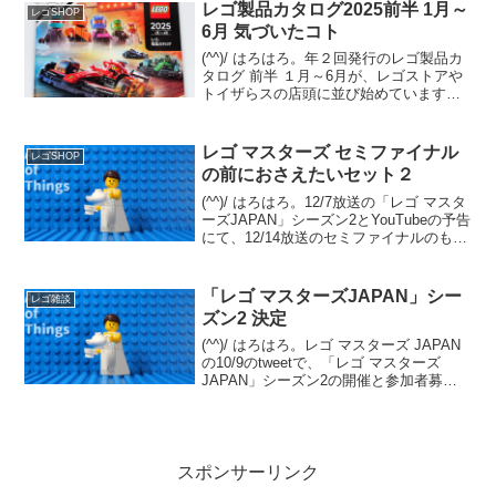
ィシャル！？ってくらいに、子供向けで
レゴ製品カタログ2025前半 1月～
レゴSHOP
は無いホ...
6月 気づいたコト
(^^)/ はろはろ。年２回発行のレゴ製品カ
タログ 前半 １月～6月が、レゴストアや
トイザらスの店頭に並び始めています。
(例年だと量販店は遅れて並びます)オンラ
イン版は12/29夕方時点では未登場です
が、近日中にレゴショップの「レゴ製品
レゴ マスターズ セミファイナル
レゴSHOP
カタ...
の前におさえたいセット２
(^^)/ はろはろ。12/7放送の「レゴ マスタ
ーズJAPAN」シーズン2とYouTubeの予告
にて、12/14放送のセミファイナルのもう
１対決の内容が見えてきました。テーマ
は「レゴ フォートナイト」。12/7 セミフ
ァイナルでは、既存セ...
「レゴ マスターズJAPAN」シー
レゴ雑談
ズン2 決定
(^^)/ はろはろ。レゴ マスターズ JAPAN
の10/9のtweetで、「レゴ マスターズ
JAPAN」シーズン2の開催と参加者募集
が発表されました。発表から収録まで1カ
月なく、スケジュールはかなり急です
が、チャレンジされる方はゼヒ。番組...
スポンサーリンク