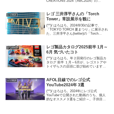
CREATIONS 2024（ABC2024）の
11/16(土)開催。今年の会場は、なんとJR
秋葉原駅前の【秋葉原ラジオ会館】で
す。とゆー...
レゴ 三井淳平さんの「Torch
レゴ雑談
Tower」常設展示を観に
(^^)/ はろはろ。2024/8/30の記事で、
「TOKYO TORCH 夏まつり」に展示され
た、三井淳平さん(twitter)の「Torch
Tower」をご紹介しました。今回は、常設
展示されている姿を観てきました。振り
返りですが、「T...
レゴ製品カタログ2025前半 1月～
レゴSHOP
6月 気づいたコト
(^^)/ はろはろ。年２回発行のレゴ製品カ
タログ 前半 １月～6月が、レゴストアや
トイザらスの店頭に並び始めています。
(例年だと量販店は遅れて並びます)オンラ
イン版は12/29夕方時点では未登場です
が、近日中にレゴショップの「レゴ製品
AFOL目線でのレゴ公式
レゴ雑談
カタ...
YouTube2024年 3選
(^^)/ はろはろ。2024年にレゴ公式
YouTubeで公開された動画のうち、個人
的なオススメ３選をご紹介～。子供目線
ではなく、AFOL目線でのチョイスです。
１位の動画は、これホントにレゴのオフ
ィシャル！？ってくらいに、子供向けで