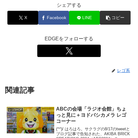
シェアする
X
Facebook
LINE
コピー
EDGEをフォローする
レゴ系
関連記事
ABCの会場「ラジオ会館」ちょ
レゴSHOP
っと見に＋ヨドバシカメラ レゴ
コーナー
(^^)/ はろはろ。サクラグの8/17のtweetと
ブログ記事で告知された、AKIBA BRICK