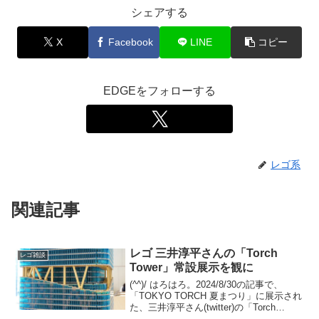
シェアする
X
Facebook
LINE
コピー
EDGEをフォローする
レゴ系
関連記事
レゴ 三井淳平さんの「Torch
レゴ雑談
Tower」常設展示を観に
(^^)/ はろはろ。2024/8/30の記事で、
「TOKYO TORCH 夏まつり」に展示され
た、三井淳平さん(twitter)の「Torch
Tower」をご紹介しました。今回は、常設