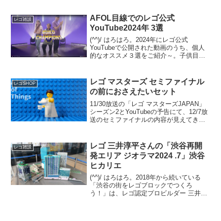
展示されている姿を観てきました。振り
返りですが、「T...
AFOL目線でのレゴ公式
レゴ雑談
YouTube2024年 3選
(^^)/ はろはろ。2024年にレゴ公式
YouTubeで公開された動画のうち、個人
的なオススメ３選をご紹介～。子供目線
ではなく、AFOL目線でのチョイスです。
１位の動画は、これホントにレゴのオフ
ィシャル！？ってくらいに、子供向けで
レゴ マスターズ セミファイナル
レゴSHOP
は無いホ...
の前におさえたいセット
11/30放送の「レゴ マスターズJAPAN」
シーズン2とYouTubeの予告にて、12/7放
送のセミファイナルの内容が見えてきま
した。「レゴ マスターズJAPAN」シーズ
ン1のセミファイナルのテーマ「カットイ
ンハーフ」に近く、乗り物の既存...
レゴ 三井淳平さんの「渋谷再開
レゴ雑談
発エリア ジオラマ2024 .7」渋谷
ヒカリエ
(^^)/ はろはろ。2018年から続いている
「渋谷の街をレゴブロックでつくろ
う！」は、レゴ認定プロビルダー 三井淳
平さん(twitter)が、「渋谷再開発エリア」
のレゴジオラマを、開発状況に合わせて
リニューアルし続けています。2024/7...