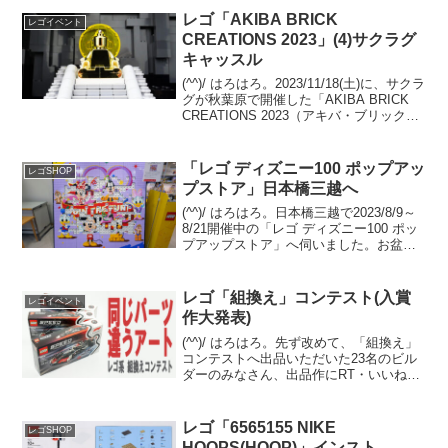
レゴ「AKIBA BRICK
レゴイベント
CREATIONS 2023」(4)サクラグ
キャッスル
(^^)/ はろはろ。2023/11/18(土)に、サクラ
グが秋葉原で開催した「AKIBA BRICK
CREATIONS 2023（アキバ・ブリック・
クリエイションズ2023）」。サクラグ メ
カ部のサイトに、合同ブースと個人ブー
スの画像が...
「レゴ ディズニー100 ポップアッ
レゴSHOP
プストア」日本橋三越へ
(^^)/ はろはろ。日本橋三越で2023/8/9～
8/21開催中の「レゴ ディズニー100 ポッ
プアップストア」へ伺いました。お盆は
「レゴ フェスティバル in Marunouchi」
を楽しんで、レゴストア東京駅店に寄っ
て、東京駅八重洲口...
レゴ「組換え」コンテスト(入賞
レゴイベント
作大発表)
(^^)/ はろはろ。先ず改めて、「組換え」
コンテストへ出品いただいた23名のビル
ダーのみなさん、出品作にRT・いいね！
いただいたみなさん、応援してくださっ
たすべての方に、心から感謝します。
「ミニフィグ乗りロボ」などのジャンル
レゴ「6565155 NIKE
レゴSHOP
制限がないコン...
HOOPS(HOOP)」インスト