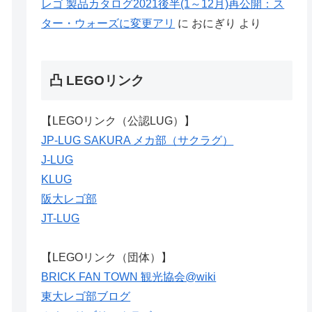
レゴ 製品カタログ2021後半(1～12月)再公開：ス
ター・ウォーズに変更アリ
に
おにぎり
より
凸 LEGOリンク
【LEGOリンク（公認LUG）】
JP-LUG SAKURA メカ部（サクラグ）
J-LUG
KLUG
阪大レゴ部
JT-LUG
【LEGOリンク（団体）】
BRICK FAN TOWN 観光協会@wiki
東大レゴ部ブログ