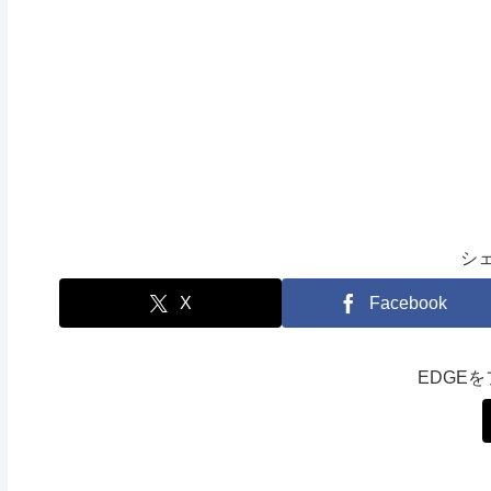
シ
X
Facebook
EDGE