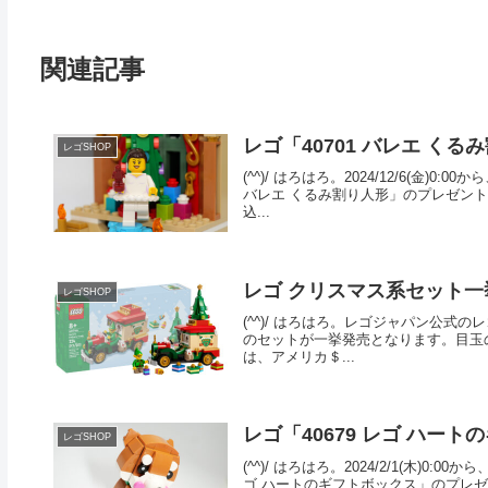
関連記事
レゴ「40701 バレエ く
レゴSHOP
(^^)/ はろはろ。2024/12/6(金
バレエ くるみ割り人形」のプレゼントキ
込...
レゴ クリスマス系セット
レゴSHOP
(^^)/ はろはろ。レゴジャパン公式の
のセットが一挙発売となります。目玉の「
は、アメリカ＄...
レゴ「40679 レゴ ハー
レゴSHOP
(^^)/ はろはろ。2024/2/1(木)
ゴ ハートのギフトボックス」のプレゼ