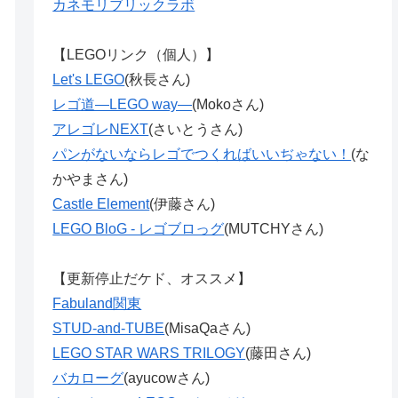
カネモリブリックラボ
【LEGOリンク（個人）】
Let's LEGO
(秋長さん)
レゴ道―LEGO way―
(Mokoさん)
アレゴレNEXT
(さいとうさん)
パンがないならレゴでつくればいいぢゃない！
(な
かやまさん)
Castle Element
(伊藤さん)
LEGO BloG - レゴブロっグ
(MUTCHYさん)
【更新停止だケド、オススメ】
Fabuland関東
STUD-and-TUBE
(MisaQaさん)
LEGO STAR WARS TRILOGY
(藤田さん)
バカローグ
(ayucowさん)