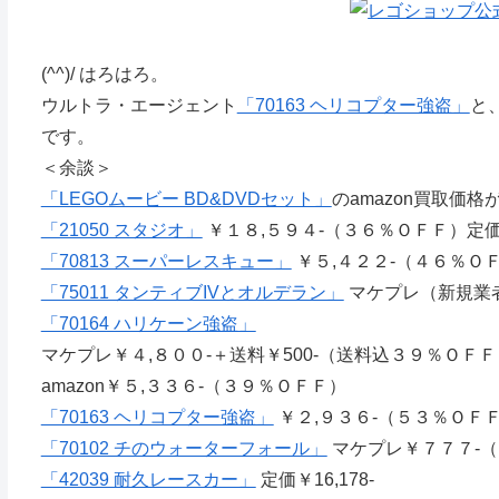
(^^)/ はろはろ。
ウルトラ・エージェント
「70163 ヘリコプター強盗」
と
です。
＜余談＞
「LEGOムービー BD&DVDセット」
のamazon買取価格
「21050 スタジオ」
￥１８,５９４-（３６％ＯＦＦ）定価￥2
「70813 スーパーレスキュー」
￥５,４２２-（４６％ＯＦＦ
「75011 タンティブIVとオルデラン」
マケプレ（新規業者
「70164 ハリケーン強盗」
マケプレ￥４,８００-＋送料￥500-（送料込３９％ＯＦＦ
amazon￥５,３３６-（３９％ＯＦＦ）
「70163 ヘリコプター強盗」
￥２,９３６-（５３％ＯＦ
「70102 チのウォーターフォール」
マケプレ￥７７７-
「42039 耐久レースカー」
定価￥16,178-