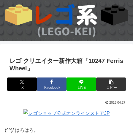
レゴ クリエイター新作大箱「10247 Ferris
Wheel」
X
Facebook
LINE
コピー
2015.04.27
(^^)/ はろはろ。