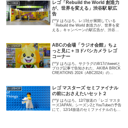
ンハーフ」に近く、乗り物の既存...
レゴ「Rebuild the World 創造力
レゴ雑談
が、世界を変える」渋谷駅 駅広
告
(^^)/ はろはろ。レゴ社が展開している
「Rebuild the World 創造力が、世界を変
える」キャンペーンの駅広告が、渋谷駅
で展開されています。今回はプレスリリ
ースが出ていないため展開期間は不明で
すが、最短で2025/9/8(月)...
ABCの会場「ラジオ会館」ちょ
レゴSHOP
っと見に＋ヨドバシカメラ レゴ
コーナー
(^^)/ はろはろ。サクラグの8/17のtweetと
ブログ記事で告知された、AKIBA BRICK
CREATIONS 2024（ABC2024）の
11/16(土)開催。今年の会場は、なんとJR
秋葉原駅前の【秋葉原ラジオ会館】で
す。とゆー...
レゴ マスターズ セミファイナル
レゴSHOP
の前におさえたいセット２
(^^)/ はろはろ。12/7放送の「レゴ マスタ
ーズJAPAN」シーズン2とYouTubeの予告
にて、12/14放送のセミファイナルのもう
１対決の内容が見えてきました。テーマ
は「レゴ フォートナイト」。12/7 セミフ
ァイナルでは、既存セ...