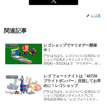
レゴ系
関連記事
レゴショップでマリオデー開催
レゴSHOP
中！
(^^)/ はろはろ。レゴジャパン公式のレゴ
ショップ公式オンラインストアにて、
3/5(水)～3/11(火)まで「マリオデー」が開
催中です。3/10を英語で表すと
「MAR.10」になることから、英語圏を中
心に3/10はマリオデーと言われていま...
レゴ フォートナイトは「40728
レゴSHOP
ブライトボンバー」目指してお早
めに！レゴショップ
(^^)/ はろはろ。レゴジャパン公式のレゴ
ショップ公式オンラインストアにて、
10/1(火)0:00から「レゴ フォートナイ
ト」の４セットが発売となります。
GWP「40728 ブライトボンバー」が