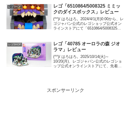
Insiders限定で￥12,500-(税込...
レゴ「6510864/5008325 ミミッ
レゴSHOP
クのダイスボックス」レビュー
(^^)/ はろはろ。2024/4/1(月)0:00から、レ
ゴジャパン公式のレゴショップ公式オン
ラインストアにて「6510864/5008325
Dungeons & Dragons ミミックのダイス
ボックス」のプレゼントがスタート予定
です...
レゴ「40785 オーロラの森 ジオ
レゴSHOP
ラマ」レビュー
(^^)/ はろはろ。2025/10/14(火)～
10/20(月)、レゴジャパン公式のレゴショ
ップ公式オンラインストアにて、先着で
GWP「40785 オーロラの森 ジオラマ」が
プレゼント中です。 条件は￥21,600-(税
込)以上購入。 （...
スポンサーリンク