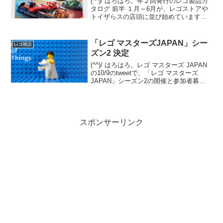
(^^)/ はろはろ。年２回発行のレゴ製品カ
タログ 前半 １月～6月が、レゴストアや
トイザらスの店頭に並び始めています。
(例年だと量販店は遅れて並びます)オンラ
イン版は12/29夕方時点では未登場です
が、近日中にレゴショップの「レゴ製品
「レゴ マスターズJAPAN」シー
レゴ雑談
カタ...
ズン2 決定
(^^)/ はろはろ。レゴ マスターズ JAPAN
の10/9のtweetで、「レゴ マスターズ
JAPAN」シーズン2の開催と参加者募集
が発表されました。発表から収録まで1カ
月なく、スケジュールはかなり急です
が、チャレンジされる方はゼヒ。番組...
スポンサーリンク