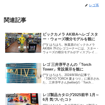
レゴ系
関連記事
ビックカメラ AKIBAへレゴ スタ
レゴSHOP
ー・ウォーズ積分モデルを観に
(^^)/ はろはろ。秋葉原のビックカメラ
AKIBA 7Fのレゴコーナーには、スター・
ウォーズの積分モデルがディスプレイさ
れています。C-3POとヨーダの2体。C-
3POはエプロン姿。 ヨーダは目がクリク
リしたアニメ調の積分モデルではなく...
レゴ 三井淳平さんの「Torch
レゴ雑談
Tower」常設展示を観に
(^^)/ はろはろ。2024/8/30の記事で、
「TOKYO TORCH 夏まつり」に展示され
た、三井淳平さん(twitter)の「Torch
Tower」をご紹介しました。今回は、常設
展示されている姿を観てきました。振り
返りですが、「T...
レゴ製品カタログ2025前半 1月～
レゴSHOP
6月 気づいたコト