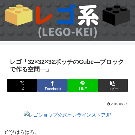
レゴ「32×32×32ポッチのCube—ブロック
で作る空間—」
X
Facebook
LINE
コピー
2015.08.27
(^^)/ はろはろ。