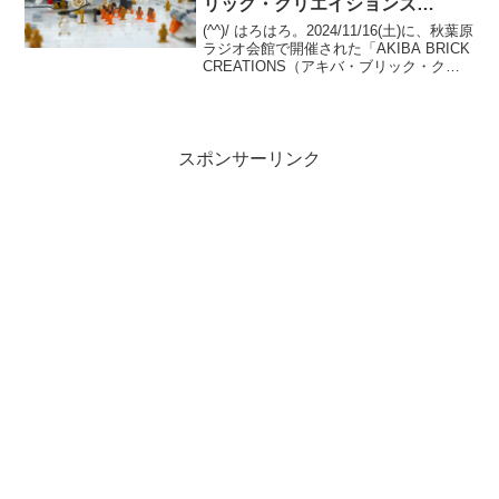
リック・クリエイションズ
2024）」(1)個人ブース(前半)
(^^)/ はろはろ。2024/11/16(土)に、秋葉原
ラジオ会館で開催された「AKIBA BRICK
CREATIONS（アキバ・ブリック・クリ
エイションズ）」の全ブース画像（主に
俯瞰）は、サクラグのWEBサイトで昨年
11月に公開してい...
スポンサーリンク