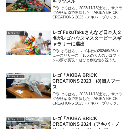
キャッスル
(^^)/ はろはろ。2023/11/18(土)に、サクラ
グが秋葉原で開催した「AKIBA BRICK
CREATIONS 2023（アキバ・ブリック・
クリエイションズ2023）」。サクラグ メ
カ部のサイトに、合同ブースと個人ブー
スの画像が...
レゴ FukuTakuさんなど日本人２
レゴイベント
名がレゴハウスマスターピースギ
ャラリーに選出
(^^)/ はろはろ。レゴ本社の2024/9/26のニ
ュースリリース「15人の大人のレゴファ
ンの夢が実現：遊びと創造性を祝うた
め、世界中のマスタービルドがレゴハウ
スに展示されました」の中で、全15名の
うち、日本から2名が選出された旨が発表
レゴ「AKIBA BRICK
レゴイベント
さ...
CREATIONS 2023」(8)個人ブー
ス
(^^)/ はろはろ。2023/11/18(土)に、サクラ
グが秋葉原で開催した「AKIBA BRICK
CREATIONS 2023（アキバ・ブリック・
クリエイションズ2023）」。サクラグ メ
カ部のサイトに、合同ブースと個人ブー
スの画像が...
レゴ「AKIBA BRICK
レゴイベント
CREATIONS 2024（アキバ・ブ