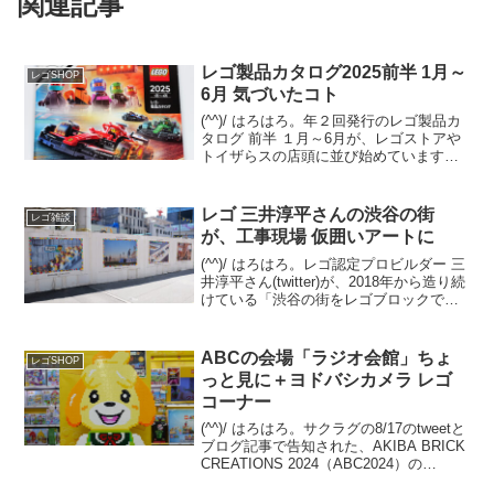
関連記事
レゴ製品カタログ2025前半 1月～
レゴSHOP
6月 気づいたコト
(^^)/ はろはろ。年２回発行のレゴ製品カ
タログ 前半 １月～6月が、レゴストアや
トイザらスの店頭に並び始めています。
(例年だと量販店は遅れて並びます)オンラ
イン版は12/29夕方時点では未登場です
が、近日中にレゴショップの「レゴ製品
レゴ 三井淳平さんの渋谷の街
レゴ雑談
カタ...
が、工事現場 仮囲いアートに
(^^)/ はろはろ。レゴ認定プロビルダー 三
井淳平さん(twitter)が、2018年から造り続
けている「渋谷の街をレゴブロックでつ
くろう！」の最新アップデートを8/1の記
事でご紹介しました。 その関連です。渋
谷の街を歩いていたら、三井さ...
ABCの会場「ラジオ会館」ちょ
レゴSHOP
っと見に＋ヨドバシカメラ レゴ
コーナー
(^^)/ はろはろ。サクラグの8/17のtweetと
ブログ記事で告知された、AKIBA BRICK
CREATIONS 2024（ABC2024）の
11/16(土)開催。今年の会場は、なんとJR