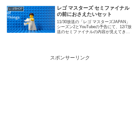
秋葉原駅前の【秋葉原ラジオ会館】で
す。とゆー...
レゴ マスターズ セミファイナル
レゴSHOP
の前におさえたいセット
11/30放送の「レゴ マスターズJAPAN」
シーズン2とYouTubeの予告にて、12/7放
送のセミファイナルの内容が見えてきま
した。「レゴ マスターズJAPAN」シーズ
ン1のセミファイナルのテーマ「カットイ
ンハーフ」に近く、乗り物の既存...
スポンサーリンク