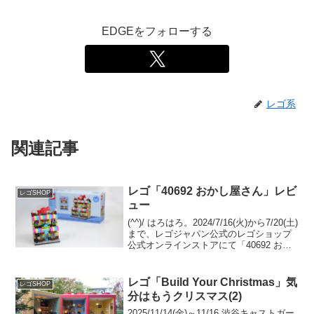
EDGEをフォローする
レゴ系
関連記事
レゴ「40692 おかし屋さん」レビ
レゴSHOP
ュー
(^^)/ はろはろ。2024/7/16(火)から7/20(土)
まで、レゴジャパン公式のレゴショップ
公式オンラインストアにて「40692 おか
し屋さん」のプレゼントキャンペーンが
開催中です。 （プロモーションページ）
￥28,000-(税込)...
レゴ「Build Your Christmas」気
レゴSHOP
分はもうクリスマス(2)
2025/11/14(金)～11/16 渋谷キャストガー