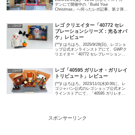
デンにて開催中の「Build Your
Christmas」へ伺ったレポ記事、第２弾で
す。レゴ公式ニュースリリース(1) レゴ
公式ニュースリリース(2)WWD JAPAN 記
事レゴショ...
レゴ クリエイター「40772 セレ
レゴSHOP
ブレーションシリーズ：光るオバ
ケ」レビュー
(^^)/ はろはろ。2025/9/28(日)、レゴショ
ップ公式オンラインストアにて、GWPク
リエイター「40772 セレブレーションシ
リーズ：光るオバケ」がプレゼントされ
ます。 ￥17,000-(税込)の購入が条件。レ
ゴ社からセットをお送...
レゴ「40595 ガリレオ・ガリレイ
レゴSHOP
トリビュート」レビュー
(^^)/ はろはろ。2023/11/1(水)0:00に、レ
ゴジャパン公式のレゴショップ公式オン
ラインストアにて、「40595 ガリレオ・
ガリレイ トリビュート」のプレゼントが
スタートしました。（プロモーションペ
ージ）￥17,000-(税込...
スポンサーリンク