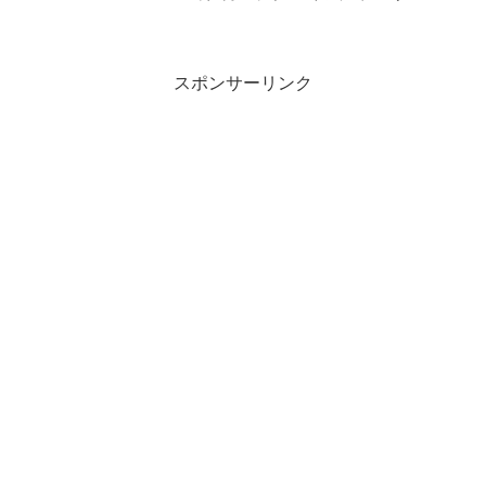
ォーズの日」が開催されます。
GWP「40765 カミーノ訓練施設」プレゼ
ント5/1(木)0:00から、In...
スポンサーリンク