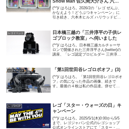
Snow Man 佐久間大介さん 六本
木ヒルズ
(^^)/ はろはろ。2026/2の「レゴ ぜんぶ、
かなえよう！どうぶつキャンペーン」に
引き続き、六本木ヒルズ ハリウッドビュ
ーティプラザ1Fへ、Snow Man 佐久間大
介さんの「フレンズと一緒ならもっと"＿
＿＿＿"キャンペーン」のビジュ...
日本橋三越の「三井淳平の子供レ
レゴイベント
ゴブロック教室」へ伺いました
(^^)/ はろはろ。日本橋三越カルチャーサ
ロンで開催された三井淳平さん(twitter)の
講座、「レゴ認定プロビルダー 三井淳平
の子供レゴブロック教室」へ伺いまし
た。会場は満席。主なテーマは、作品を
組む時に気にするとよいポイント３点。
「第1回世田谷レゴロボオフ」(3)
レゴイベント
(1...
(^^)/ はろはろ。「第1回世田谷レゴロボオ
フ」の気になった作品の画像、続きで
す。最後の４枚は私の作品達。併せて、
主催のMokoさんのブログ記事もご覧にな
ってください。第1回世田谷レゴロボオフ
(前編) 第1回世田谷レゴロボオフ(後編)
レゴ「スター・ウォーズの日」キ
レゴSHOP
ャンペーン
(^^)/ はろはろ。2025/5/1(木)0:00から5/5
まで、レゴジャパン公式のレゴショップ
公式オンラインストアにて「スター・ウ