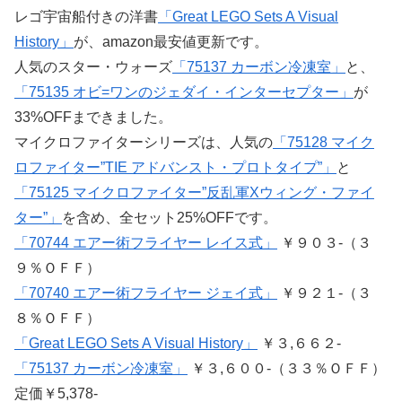
レゴ宇宙船付きの洋書
「Great LEGO Sets A Visual
History」
が、amazon最安値更新です。
人気のスター・ウォーズ
「75137 カーボン冷凍室」
と、
「75135 オビ=ワンのジェダイ・インターセプター」
が
33%OFFまできました。
マイクロファイターシリーズは、人気の
「75128 マイク
ロファイター”TIE アドバンスト・プロトタイプ”」
と
「75125 マイクロファイター”反乱軍Xウィング・ファイ
ター”」
を含め、全セット25%OFFです。
「70744 エアー術フライヤー レイス式」
￥９０３-（３
９％ＯＦＦ）
「70740 エアー術フライヤー ジェイ式」
￥９２１-（３
８％ＯＦＦ）
「Great LEGO Sets A Visual History」
￥３,６６２-
「75137 カーボン冷凍室」
￥３,６００-（３３％ＯＦＦ）
定価￥5,378-