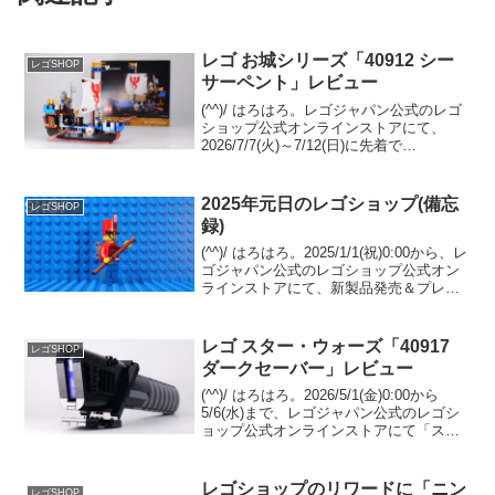
レゴ お城シリーズ「40912 シー
レゴSHOP
サーペント」レビュー
(^^)/ はろはろ。レゴジャパン公式のレゴ
ショップ公式オンラインストアにて、
2026/7/7(火)～7/12(日)に先着で
GWP「40912 シーサーペント」がプレゼ
ントされます。条件は￥25,700-(税込)以
上の購入。 （オファーペー...
2025年元日のレゴショップ(備忘
レゴSHOP
録)
(^^)/ はろはろ。2025/1/1(祝)0:00から、レ
ゴジャパン公式のレゴショップ公式オン
ラインストアにて、新製品発売＆プレゼ
ントキャンペーンでした。一部プレゼン
トが反映されないなど不具合？があった
ので、来年2026年に同じ状況が発生...
レゴ スター・ウォーズ「40917
レゴSHOP
ダークセーバー」レビュー
(^^)/ はろはろ。2026/5/1(金)0:00から
5/6(水)まで、レゴジャパン公式のレゴシ
ョップ公式オンラインストアにて「スタ
ー・ウォーズの日」が開催されます。
Insidersメンバー先行販売「75442 マンダ
ロリアン N-1スタ...
レゴショップのリワードに「ニン
レゴSHOP