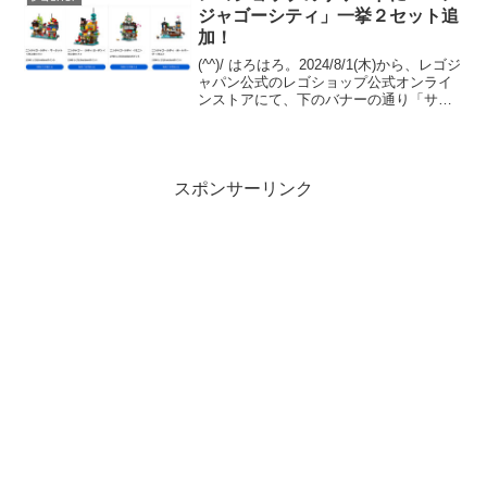
ジャゴーシティ」一挙２セット追
加！
(^^)/ はろはろ。2024/8/1(木)から、レゴジ
ャパン公式のレゴショップ公式オンライ
ンストアにて、下のバナーの通り「サマ
ーセール」が開催中ですが、さらなるネ
タが投入されました！「Insiders特典（リ
ワードセンター）」に、「407...
スポンサーリンク