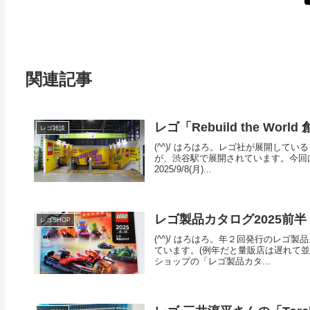
関連記事
レゴ「Rebuild the W
レゴ雑談
(^^)/ はろはろ。レゴ社が展開している「
が、渋谷駅で展開されています。今回
2025/9/8(月)...
レゴ製品カタログ2025前半
レゴSHOP
(^^)/ はろはろ。年２回発行のレゴ
ています。(例年だと量販店は遅れて並
ショップの「レゴ製品カタ...