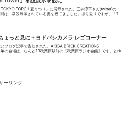
h Tower」常設展示を観に
、「TOKYO TORCH 夏まつり」に展示された、三井淳平さん(twitter)の
た。今回は、常設展示されている姿を観てきました。振り返りですが、「T...
ちょっと見に＋ヨドバシカメラ レゴコーナー
etとブログ記事で告知された、AKIBA BRICK CREATIONS
土)開催。今年の会場は、なんとJR秋葉原駅前の【秋葉原ラジオ会館】です。とゆ
サーリンク