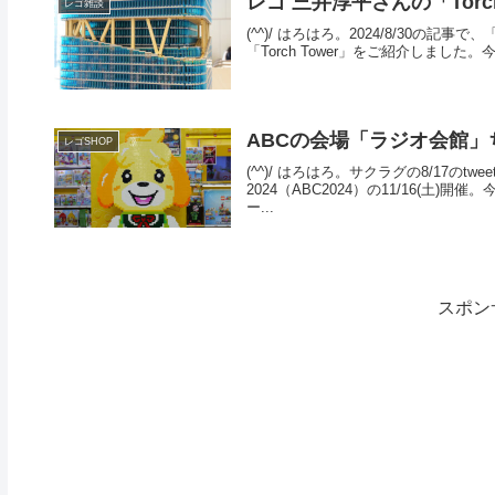
レゴ 三井淳平さんの「Torc
レゴ雑談
(^^)/ はろはろ。2024/8/30の記事で
「Torch Tower」をご紹介しまし
ABCの会場「ラジオ会館」
レゴSHOP
(^^)/ はろはろ。サクラグの8/17のtwe
2024（ABC2024）の11/16(
ー...
スポン