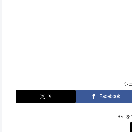
シ
X
Facebook
EDGE