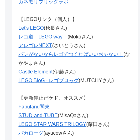
カネモリブリックラボ
【LEGOリンク（個人）】
Let's LEGO
(秋長さん)
レゴ道―LEGO way―
(Mokoさん)
アレゴレNEXT
(さいとうさん)
パンがないならレゴでつくればいいぢゃない！
(な
かやまさん)
Castle Element
(伊藤さん)
LEGO BloG - レゴブロっグ
(MUTCHYさん)
【更新停止だケド、オススメ】
Fabuland関東
STUD-and-TUBE
(MisaQaさん)
LEGO STAR WARS TRILOGY
(藤田さん)
バカローグ
(ayucowさん)