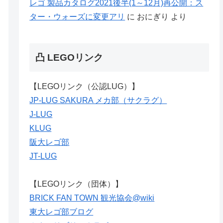
レゴ 製品カタログ2021後半(1～12月)再公開：ス
ター・ウォーズに変更アリ
に
おにぎり
より
凸 LEGOリンク
【LEGOリンク（公認LUG）】
JP-LUG SAKURA メカ部（サクラグ）
J-LUG
KLUG
阪大レゴ部
JT-LUG
【LEGOリンク（団体）】
BRICK FAN TOWN 観光協会@wiki
東大レゴ部ブログ