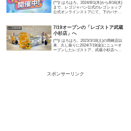
(^^)/ はろはろ。2024/8/1(木)から8/16(木)
まで、レゴジャパン公式のレゴショップ
公式オンラインストアにて、下のバナー
の通り「サマーセール」が開催中です。
(バナー先でのポイント２倍は8/7で終了
済)8/8(木)から、新たに２...
7/19オープンの「レゴストア武蔵
レゴSHOP
小杉店」へ
(^^)/ はろはろ。2023/3/18(土)の岡崎店以
来、久し振りに2024/7/19(金)にニューオ
ープンしたレゴストア、武蔵小杉店へ伺
いました。（池袋やJBF等のポップアッ
プストアは除く）グランツリー武蔵小杉
4F。 シナテック運営です...
スポンサーリンク