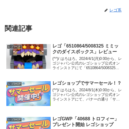
レゴ系
関連記事
レゴ「6510864/5008325 ミミッ
レゴSHOP
クのダイスボックス」レビュー
(^^)/ はろはろ。2024/4/1(月)0:00から、レ
ゴジャパン公式のレゴショップ公式オン
ラインストアにて「6510864/5008325
Dungeons & Dragons ミミックのダイス
ボックス」のプレゼントがスタート予定
です...
レゴショップでサマーセール！？
レゴSHOP
(^^)/ はろはろ。2024/8/1(木)0:00から、レ
ゴジャパン公式のレゴショップ公式オン
ラインストアにて、バナーの通り「サマ
ーセール」がスタート！但し、今のとこ
ろリンク先ページでセール価格になる予
定は無いようです。(ナゾ)オファーペ...
レゴGWP「40688 トロフィー」
レゴSHOP
プレゼント開始 レゴショップ