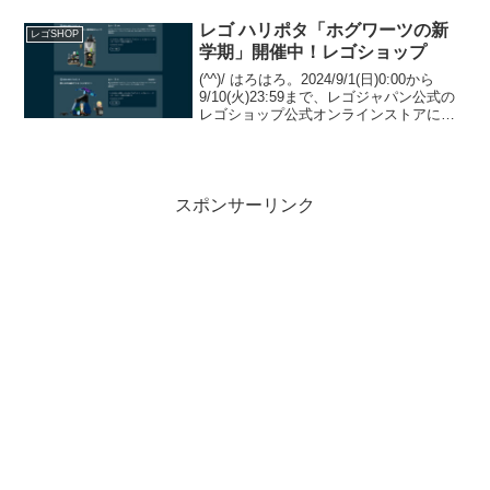
メリカ＄199.99-なので、＄1：￥129.91-
と、かな...
レゴ ハリポタ「ホグワーツの新
レゴSHOP
学期」開催中！レゴショップ
(^^)/ はろはろ。2024/9/1(日)0:00から
9/10(火)23:59まで、レゴジャパン公式の
レゴショップ公式オンラインストアにて
ハリー・ポッターのキャンペーン「ホグ
ワーツの新学期」が開催中です。キャン
ペーン内容等をご紹介します。...
スポンサーリンク