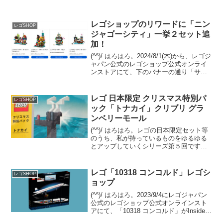
レゴショップのリワードに「ニン
レゴSHOP
ジャゴーシティ」一挙２セット追
加！
(^^)/ はろはろ。2024/8/1(木)から、レゴジ
ャパン公式のレゴショップ公式オンライ
ンストアにて、下のバナーの通り「サマ
ーセール」が開催中ですが、さらなるネ
タが投入されました！「Insiders特典（リ
ワードセンター）」に、「407...
レゴ 日本限定 クリスマス特別パ
レゴSHOP
ック「トナカイ」クリブリ グラ
ンベリーモール
(^^)/ はろはろ。レゴの日本限定セット等
のうち、私が持っているものをゆるゆる
とアップしていくシリーズ第５回です。
クリスマス系で最もマイナーだと思うシ
リーズの３セット中、３つめをご紹介で
す。クリスマス特別パック「トナカイ」
レゴ「10318 コンコルド」レゴシ
レゴSHOP
レゴ クリックブ...
ョップ
(^^)/ はろはろ。2023/9/4にレゴジャパン
公式のレゴショップ公式オンラインスト
アにて、「10318 コンコルド」がInsiders
先行販売されました。一般販売は9/7。ア