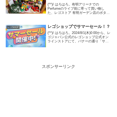
(^^)/ はろはろ。有明アリーナでの
Perfumeのライブ前に寄って買い物し
た、レゴストア 有明ガーデン店のボタニ
カルのステキフラワーディスプレイ！フ
ラワースタンド(ワゴン)の什器はレゴジャ
パン/シナテック指定ですが、主役のボタ
レゴショップでサマーセール！？
レゴSHOP
ニカルコレ...
(^^)/ はろはろ。2024/8/1(木)0:00から、レ
ゴジャパン公式のレゴショップ公式オン
ラインストアにて、バナーの通り「サマ
ーセール」がスタート！但し、今のとこ
ろリンク先ページでセール価格になる予
定は無いようです。(ナゾ)オファーペ...
スポンサーリンク