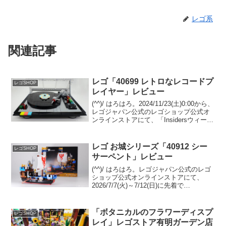
レゴ系
関連記事
レゴ「40699 レトロなレコードプ
レゴSHOP
レイヤー」レビュー
(^^)/ はろはろ。2024/11/23(土)0:00から、
レゴジャパン公式のレゴショップ公式オ
ンラインストアにて、「Insidersウィーク
エンド」が開催されています。セール、
GWPプレゼント、新リワード等が登場す
る年１回の特別感溢れる...
レゴ お城シリーズ「40912 シー
レゴSHOP
サーペント」レビュー
(^^)/ はろはろ。レゴジャパン公式のレゴ
ショップ公式オンラインストアにて、
2026/7/7(火)～7/12(日)に先着で
GWP「40912 シーサーペント」がプレゼ
ントされます。条件は￥25,700-(税込)以
上の購入。 （オファーペー...
「ボタニカルのフラワーディスプ
レゴSHOP
レイ」レゴストア有明ガーデン店