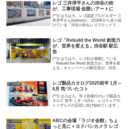
レゴ 三井淳平さんの渋谷の街
レゴ雑談
が、工事現場 仮囲いアートに
(^^)/ はろはろ。レゴ認定プロビルダー 三
井淳平さん(twitter)が、2018年から造り続
けている「渋谷の街をレゴブロックでつ
くろう！」の最新アップデートを8/1の記
事でご紹介しました。 その関連です。渋
谷の街を歩いていたら、三井さ...
レゴ「Rebuild the World 創造力
レゴ雑談
が、世界を変える」渋谷駅 駅広
告
(^^)/ はろはろ。レゴ社が展開している
「Rebuild the World 創造力が、世界を変
える」キャンペーンの駅広告が、渋谷駅
で展開されています。今回はプレスリリ
ースが出ていないため展開期間は不明で
すが、最短で2025/9/8(月)...
レゴ製品カタログ2025前半 1月～
レゴSHOP
6月 気づいたコト
(^^)/ はろはろ。年２回発行のレゴ製品カ
タログ 前半 １月～6月が、レゴストアや
トイザらスの店頭に並び始めています。
(例年だと量販店は遅れて並びます)オンラ
イン版は12/29夕方時点では未登場です
が、近日中にレゴショップの「レゴ製品
ABCの会場「ラジオ会館」ちょ
レゴSHOP
カタ...
っと見に＋ヨドバシカメラ レゴ