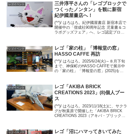
三井淳平さんの「レゴブロックで
レゴイベント
つくったノンタン」を観に新宿
紀伊國屋書店へ！
(^^)/ はろはろ。紀伊國屋書店 新宿本店で
開催中の「偕成社90周年記念 児童書＆コ
ラボグッズフェア」へ、レゴ認定プロビ
ルダー 三井淳平さん（twitter/X）が製作
した「レゴブロックでつくったノンタ
ン」を観に伺いました。2026/4/...
レゴ「家の柱」「博報堂の窓」
レゴイベント
HASSO CAFFE 再訪
(^^)/ はろはろ。2025/6/24(火)～８月下旬
まで、神保町のHASSO CAFFEで展示中
の「家の柱」「博報堂の窓」(2025)を観
に伺いました。前回（6/27の記事）は、
閉店時刻が前倒しで観られたのが数分だ
ったので、改めて伺い、...
レゴ「AKIBA BRICK
レゴイベント
CREATIONS 2023」(8)個人ブー
ス
(^^)/ はろはろ。2023/11/18(土)に、サクラ
グが秋葉原で開催した「AKIBA BRICK
CREATIONS 2023（アキバ・ブリック・
クリエイションズ2023）」。サクラグ メ
カ部のサイトに、合同ブースと個人ブー
スの画像が...
レゴ「沼にハマってきいてみた
レゴイベント