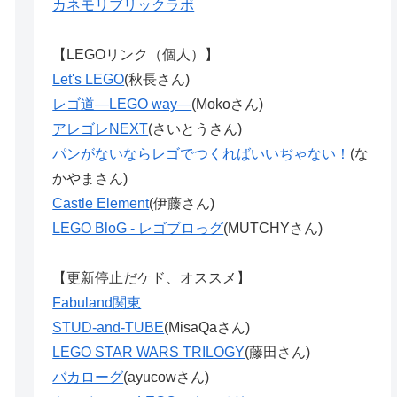
カネモリブリックラボ
【LEGOリンク（個人）】
Let's LEGO
(秋長さん)
レゴ道―LEGO way―
(Mokoさん)
アレゴレNEXT
(さいとうさん)
パンがないならレゴでつくればいいぢゃない！
(な
かやまさん)
Castle Element
(伊藤さん)
LEGO BloG - レゴブロっグ
(MUTCHYさん)
【更新停止だケド、オススメ】
Fabuland関東
STUD-and-TUBE
(MisaQaさん)
LEGO STAR WARS TRILOGY
(藤田さん)
バカローグ
(ayucowさん)