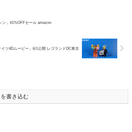
ン」41%OFFセール amazon
イツ4Dムービー」6/1公開 レゴランドDC東京
トを書き込む