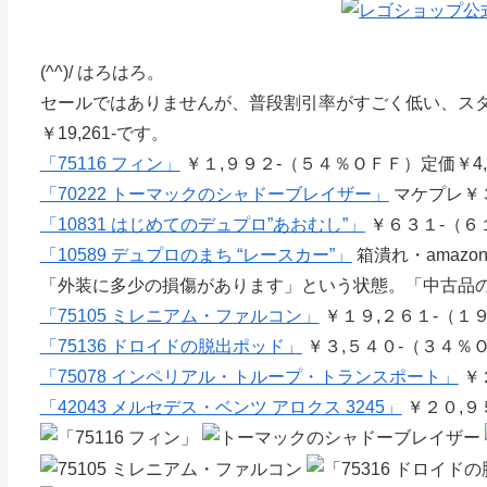
(^^)/ はろはろ。
セールではありませんが、普段割引率がすごく低い、ス
￥19,261-です。
「75116 フィン」
￥１,９９２-（５４％ＯＦＦ）定価￥4,2
「70222 トーマックのシャドーブレイザー」
マケプレ￥３
「10831 はじめてのデュプロ”あおむし”」
￥６３１-（６
「10589 デュプロのまち “レースカー”」
箱潰れ・amaz
「外装に多少の損傷があります」という状態。「中古品
「75105 ミレニアム・ファルコン」
￥１９,２６１-（１９％
「75136 ドロイドの脱出ポッド」
￥３,５４０-（３４％ＯＦ
「75078 インペリアル・トループ・トランスポート」
￥２
「42043 メルセデス・ベンツ アロクス 3245」
￥２０,９５