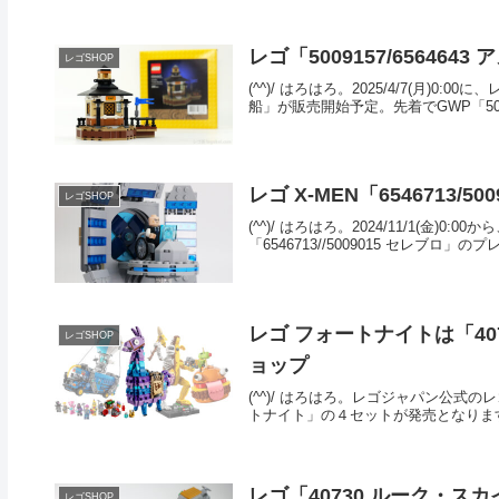
レゴ「5009157/65646
レゴSHOP
(^^)/ はろはろ。2025/4/7(月)0:
船」が販売開始予定。先着でGWP「5009
レゴ X-MEN「6546713/
レゴSHOP
(^^)/ はろはろ。2024/11/1(
「6546713//5009015 セレブロ」
レゴ フォートナイトは「4
レゴSHOP
ョップ
(^^)/ はろはろ。レゴジャパン公式の
トナイト」の４セットが発売となります。GWP
レゴ「40730 ルーク・
レゴSHOP