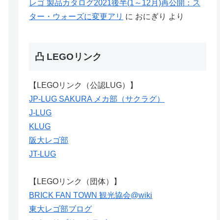
レゴ 製品カタログ2021後半(1～12月)再公開：ス
ター・ウォーズに変更アリ
に
おにぎり
より
凸 LEGOリンク
【LEGOリンク（公認LUG）】
JP-LUG SAKURA メカ部（サクラグ）
J-LUG
KLUG
阪大レゴ部
JT-LUG
【LEGOリンク（団体）】
BRICK FAN TOWN 観光協会@wiki
東大レゴ部ブログ