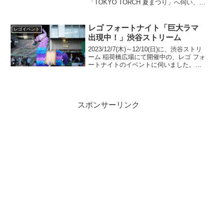
「TOKYO TORCH 夏まつり」へ伺い、三
井淳平さん(twitter)の「Torch Tower」を観
てきました。「Torch To...
レゴ フォートナイト「巨大ラマ
レゴイベント
出現中！」渋谷ストリーム
2023/12/7(木)～12/10(日)に、渋谷ストリ
ーム 稲荷橋広場にて開催中の、レゴ フォ
ートナイトのイベントに伺いました。朝
は用事があり、12/9(土)の12:00頃に着い
たら、ワークショップは450～500人くら
い列んでいて、スタ...
スポンサーリンク