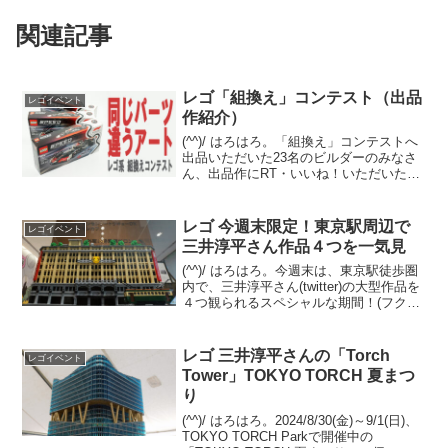
関連記事
レゴ「組換え」コンテスト（出品
レゴイベント
作紹介）
(^^)/ はろはろ。「組換え」コンテストへ
出品いただいた23名のビルダーのみなさ
ん、出品作にRT・いいね！いただいたみ
なさん、ありがとうございます。出品作
を、出品いただいた順に一覧でご紹介し
ます。（敬称略）各画像をクリックいた
レゴ 今週末限定！東京駅周辺で
レゴイベント
だくと、最大...
三井淳平さん作品４つを一気見
(^^)/ はろはろ。今週末は、東京駅徒歩圏
内で、三井淳平さん(twitter)の大型作品を
４つ観られるスペシャルな期間！(フクイ
ラプトル以外の３つは常設展示です)ぜひ
レゴストア東京駅店も含め、お散歩して
みてください。以下画像・情報は全て2...
レゴ 三井淳平さんの「Torch
レゴイベント
Tower」TOKYO TORCH 夏まつ
り
(^^)/ はろはろ。2024/8/30(金)～9/1(日)、
TOKYO TORCH Parkで開催中の