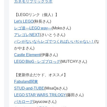
カネモリブリックラボ
【LEGOリンク（個人）】
Let's LEGO
(秋長さん)
レゴ道―LEGO way―
(Mokoさん)
アレゴレNEXT
(さいとうさん)
パンがないならレゴでつくればいいぢゃない！
(な
かやまさん)
Castle Element
(伊藤さん)
LEGO BloG - レゴブロっグ
(MUTCHYさん)
【更新停止だケド、オススメ】
Fabuland関東
STUD-and-TUBE
(MisaQaさん)
LEGO STAR WARS TRILOGY
(藤田さん)
バカローグ
(ayucowさん)