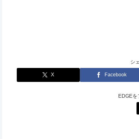
シ
X
Facebook
EDGE