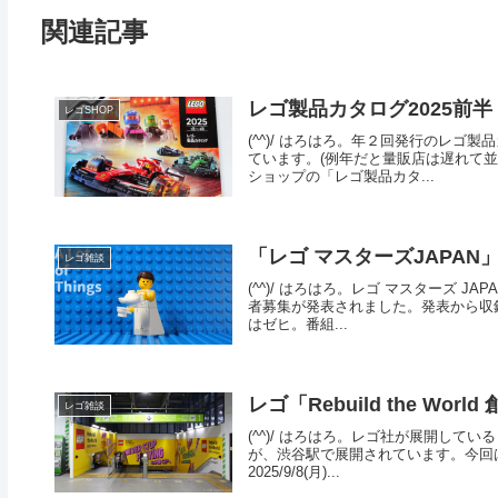
関連記事
レゴ製品カタログ2025前半
レゴSHOP
(^^)/ はろはろ。年２回発行のレゴ
ています。(例年だと量販店は遅れて並
ショップの「レゴ製品カタ...
「レゴ マスターズJAPAN
レゴ雑談
(^^)/ はろはろ。レゴ マスターズ JA
者募集が発表されました。発表から収
はゼヒ。番組...
レゴ「Rebuild the W
レゴ雑談
(^^)/ はろはろ。レゴ社が展開している「
が、渋谷駅で展開されています。今回
2025/9/8(月)...