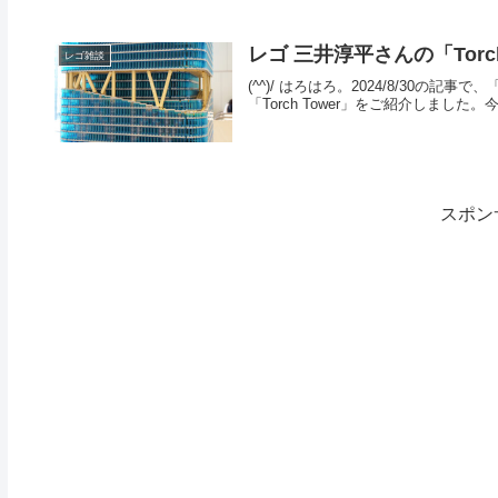
レゴ 三井淳平さんの「Torc
レゴ雑談
(^^)/ はろはろ。2024/8/30の記事で
「Torch Tower」をご紹介しまし
スポン