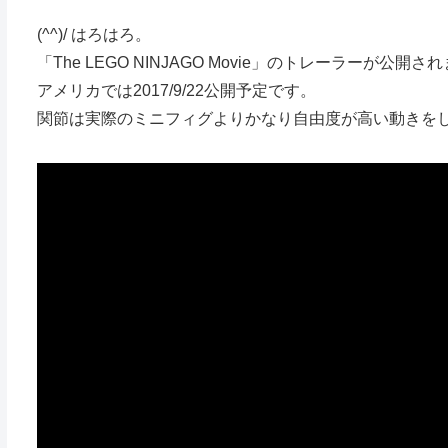
(^^)/ はろはろ。
「The LEGO NINJAGO Movie」のトレーラーが公開さ
アメリカでは2017/9/22公開予定です。
関節は実際のミニフィグよりかなり自由度が高い動きを