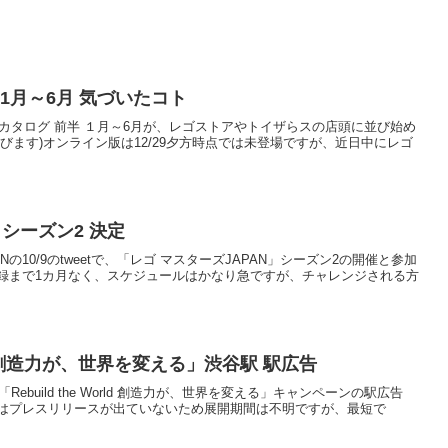
 1月～6月 気づいたコト
製品カタログ 前半 １月～6月が、レゴストアやトイザらスの店頭に並び始め
びます)オンライン版は12/29夕方時点では未登場ですが、近日中にレゴ
」シーズン2 決定
PANの10/9のtweetで、「レゴ マスターズJAPAN」シーズン2の開催と参加
録まで1カ月なく、スケジュールはかなり急ですが、チャレンジされる方
orld 創造力が、世界を変える」渋谷駅 駅広告
Rebuild the World 創造力が、世界を変える」キャンペーンの駅広告
はプレスリリースが出ていないため展開期間は不明ですが、最短で