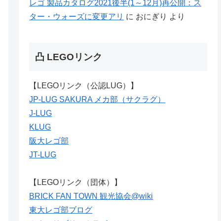
レゴ 製品カタログ2021後半(1～12月)再公開：ス
ター・ウォーズに変更アリ
に
おにぎり
より
凸 LEGOリンク
【LEGOリンク（公認LUG）】
JP-LUG SAKURA メカ部（サクラグ）
J-LUG
KLUG
阪大レゴ部
JT-LUG
【LEGOリンク（団体）】
BRICK FAN TOWN 観光協会@wiki
東大レゴ部ブログ