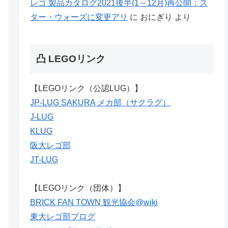
レゴ 製品カタログ2021後半(1～12月)再公開：ス
ター・ウォーズに変更アリ
に
おにぎり
より
凸 LEGOリンク
【LEGOリンク（公認LUG）】
JP-LUG SAKURA メカ部（サクラグ）
J-LUG
KLUG
阪大レゴ部
JT-LUG
【LEGOリンク（団体）】
BRICK FAN TOWN 観光協会@wiki
東大レゴ部ブログ