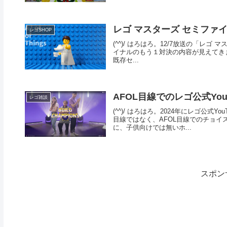
レゴ マスターズ セミファ
レゴSHOP
(^^)/ はろはろ。12/7放送の「レゴ 
イナルのもう１対決の内容が見えてきま
既存セ...
AFOL目線でのレゴ公式YouT
レゴ雑談
(^^)/ はろはろ。2024年にレゴ公
目線ではなく、AFOL目線でのチョ
に、子供向けでは無いホ...
スポン