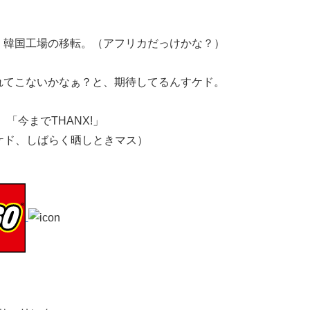
、韓国工場の移転。（アフリカだっけかな？）
れてこないかなぁ？と、期待してるんすケド。
「今までTHANX!」
すケド、しばらく晒しときマス）