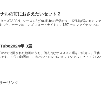
イナルの前におさえたいセット２
マスターズJAPAN」シーズン2とYouTubeの予告にて、12/14放送のセミファ
した。テーマは「レゴ フォートナイト」。12/7 セミファイナルでは、
ube2024年 3選
式YouTubeで公開された動画のうち、個人的なオススメ３選をご紹介～。子供
イスです。１位の動画は、これホントにレゴのオフィシャル！？ってくらい
サーリンク