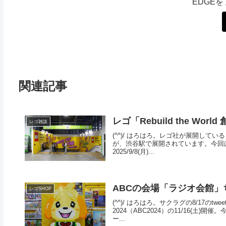
EDGE
関連記事
レゴ「Rebuild the W
レゴ雑談
(^^)/ はろはろ。レゴ社が展開している「
が、渋谷駅で展開されています。今回
2025/9/8(月)...
ABCの会場「ラジオ会館」
レゴSHOP
(^^)/ はろはろ。サクラグの8/17のtwe
2024（ABC2024）の11/16(
ー...