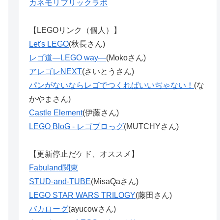
カネモリブリックラボ
【LEGOリンク（個人）】
Let's LEGO
(秋長さん)
レゴ道―LEGO way―
(Mokoさん)
アレゴレNEXT
(さいとうさん)
パンがないならレゴでつくればいいぢゃない！
(な
かやまさん)
Castle Element
(伊藤さん)
LEGO BloG - レゴブロっグ
(MUTCHYさん)
【更新停止だケド、オススメ】
Fabuland関東
STUD-and-TUBE
(MisaQaさん)
LEGO STAR WARS TRILOGY
(藤田さん)
バカローグ
(ayucowさん)