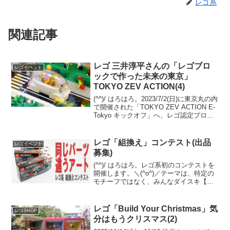
レゴ系
関連記事
レゴ 三井淳平さんの「レゴブロ
レゴイベント
ックで作った未来の東京」
TOKYO ZEV ACTION(4)
(^^)/ はろはろ。2023/7/2(日)に東京丸の内
で開催された「TOKYO ZEV ACTION E-
Tokyo キックオフ」へ、レゴ認定プロビ
ルダー 三井淳平さん（twitter）の作品
「レゴブロックで作った未来の東京」を
観に、伺い...
レゴ「組換え」コンテスト(出品
レゴイベント
募集)
(^^)/ はろはろ。レゴ系初のコンテストを
開催します。＼(^o^)／テーマは、特定の
モチーフではなく、みんなダイスキ【組
換え】です。募集要項などをご確認の
上、ゼヒ出品ください。 お待ちしていま
す。本コンテストの運営はレゴ系です。
レゴ「Build Your Christmas」気
レゴSHOP
レゴ社に...
分はもうクリスマス(2)