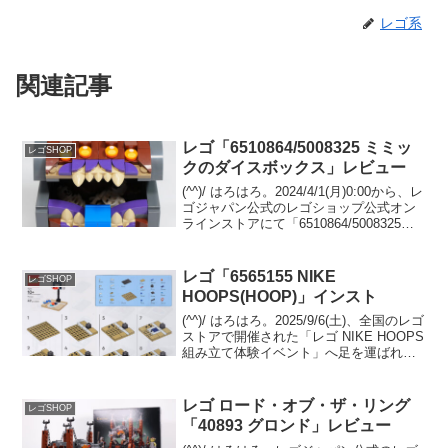
レゴ系
関連記事
レゴ「6510864/5008325 ミミッ
レゴSHOP
クのダイスボックス」レビュー
(^^)/ はろはろ。2024/4/1(月)0:00から、レ
ゴジャパン公式のレゴショップ公式オン
ラインストアにて「6510864/5008325
Dungeons & Dragons ミミックのダイス
ボックス」のプレゼントがスタート予定
です...
レゴ「6565155 NIKE
レゴSHOP
HOOPS(HOOP)」インスト
(^^)/ はろはろ。2025/9/6(土)、全国のレゴ
ストアで開催された「レゴ NIKE HOOPS
組み立て体験イベント」へ足を運ばれた
方も多いのではないでしょうか。行けな
かった方のご参考に、「6565155 NIKE
HOOPS(HO...
レゴ ロード・オブ・ザ・リング
レゴSHOP
「40893 グロンド」レビュー