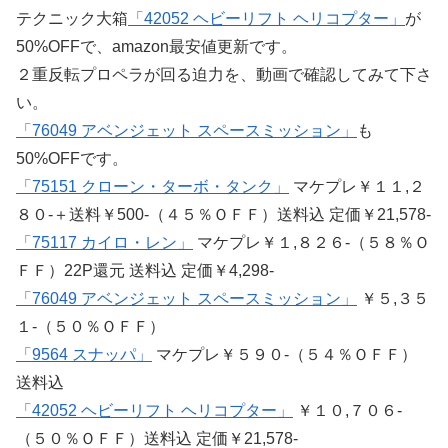
テクニック大箱
「42052 ヘビーリフト ヘリコプター」
が
50%OFFで、amazon最安値更新です。
２重反転プロペラが回る迫力を、動画で確認してみて下さ
い。
「76049 アベンジェット スペースミッション」
も
50%OFFです。
「75151 クローン・ターボ・タンク」
マケプレ￥１１,２
８０-＋送料￥500-（４５％ＯＦＦ）送料込 定価￥21,578-
「75117 カイロ・レン」
マケプレ￥１,８２６-（５８％Ｏ
ＦＦ）22P還元 送料込 定価￥4,298-
「76049 アベンジェット スペースミッション」
￥５,３５
１-（５０％ＯＦＦ）
「9564 スナッパ」
マケプレ￥５９０-（５４％ＯＦＦ）
送料込
「42052 ヘビーリフト ヘリコプター」
￥１０,７０６-
（５０％ＯＦＦ）送料込 定価￥21,578-