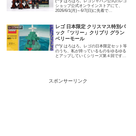
(^^)/ はろはろ。レゴジャパン公式のレゴ
ショップ公式オンラインストアにて、
2026/6/1(月)～6/7(日)に先着で
GWP「40893 グロンド」をプレゼント中
です。条件は「11377 ロード・オブ・
ザ・リング：ミナス・ティリス」の購...
レゴ 日本限定 クリスマス特別パ
レゴSHOP
ック「ツリー」クリブリ グラン
ベリーモール
(^^)/ はろはろ。レゴの日本限定セット等
のうち、私が持っているものをゆるゆる
とアップしていくシリーズ第４回です。
クリスマス系で最もマイナーだと思うシ
リーズの３セット中、２つめをご紹介で
す。クリスマス特別パック「ツリー」レ
ゴ クリックブリ...
スポンサーリンク