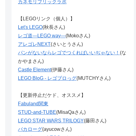
カネモリブリックラボ
【LEGOリンク（個人）】
Let's LEGO
(秋長さん)
レゴ道―LEGO way―
(Mokoさん)
アレゴレNEXT
(さいとうさん)
パンがないならレゴでつくればいいぢゃない！
(な
かやまさん)
Castle Element
(伊藤さん)
LEGO BloG - レゴブロっグ
(MUTCHYさん)
【更新停止だケド、オススメ】
Fabuland関東
STUD-and-TUBE
(MisaQaさん)
LEGO STAR WARS TRILOGY
(藤田さん)
バカローグ
(ayucowさん)