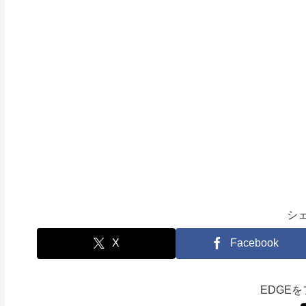
シ
X
Facebook
EDGE