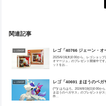
関連記事
レゴ「40766 ジェーン
レゴSHOP
2025/6/19(木)0:00から、レゴ
オマージュ」のプレゼント開催中です。 
ットをお...
レゴ「40691 まほうのペ
レゴSHOP
(^^)/ はろはろ。2024/8/19(日
まほうのペガサス」のプレゼントがスター
件...