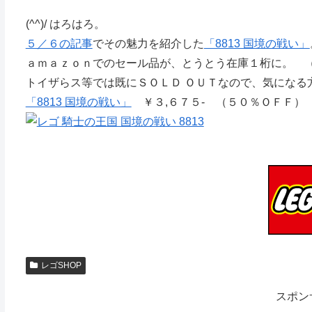
(^^)/ はろはろ。
５／６の記事
でその魅力を紹介した
「8813 国境の戦い」
ａｍａｚｏｎでのセール品が、とうとう在庫１桁に。 
トイザらス等では既にＳＯＬＤ ＯＵＴなので、気になる
「8813 国境の戦い」
￥３,６７５- （５０％ＯＦＦ）
レゴSHOP
スポン