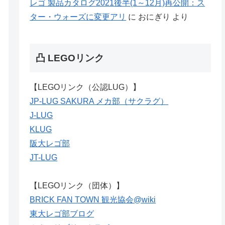
レゴ 製品カタログ2021後半(1～12月)再公開：ス
ター・ウォーズに変更アリ
に
おにぎり
より
凸 LEGOリンク
【LEGOリンク（公認LUG）】
JP-LUG SAKURA メカ部（サクラグ）
J-LUG
KLUG
阪大レゴ部
JT-LUG
【LEGOリンク（団体）】
BRICK FAN TOWN 観光協会@wiki
東大レゴ部ブログ