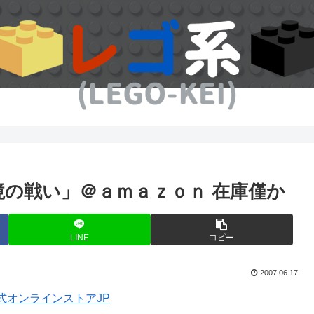
国境の戦い」＠ａｍａｚｏｎ 在庫僅か
LINE
コピー
2007.06.17