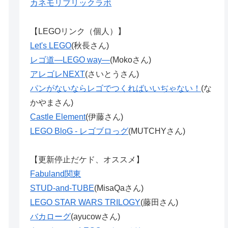
カネモリブリックラボ
【LEGOリンク（個人）】
Let's LEGO
(秋長さん)
レゴ道―LEGO way―
(Mokoさん)
アレゴレNEXT
(さいとうさん)
パンがないならレゴでつくればいいぢゃない！
(な
かやまさん)
Castle Element
(伊藤さん)
LEGO BloG - レゴブロっグ
(MUTCHYさん)
【更新停止だケド、オススメ】
Fabuland関東
STUD-and-TUBE
(MisaQaさん)
LEGO STAR WARS TRILOGY
(藤田さん)
バカローグ
(ayucowさん)