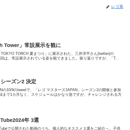
レゴ系
h Tower」常設展示を観に
、「TOKYO TORCH 夏まつり」に展示された、三井淳平さん(twitter)の
た。今回は、常設展示されている姿を観てきました。振り返りですが、「T...
」シーズン2 決定
PANの10/9のtweetで、「レゴ マスターズJAPAN」シーズン2の開催と参加
録まで1カ月なく、スケジュールはかなり急ですが、チャレンジされる方
ube2024年 3選
式YouTubeで公開された動画のうち、個人的なオススメ３選をご紹介～。子供