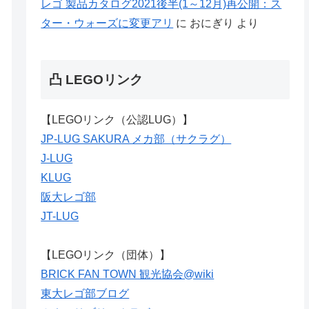
レゴ 製品カタログ2021後半(1～12月)再公開：ス
ター・ウォーズに変更アリ
に
おにぎり
より
凸 LEGOリンク
【LEGOリンク（公認LUG）】
JP-LUG SAKURA メカ部（サクラグ）
J-LUG
KLUG
阪大レゴ部
JT-LUG
【LEGOリンク（団体）】
BRICK FAN TOWN 観光協会@wiki
東大レゴ部ブログ