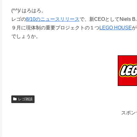
(^^)/ はろはろ。
レゴの
8/10のニュースリリース
で、新CEOとしてNiels B
９月に現体制の重要プロジェクトの１つ
LEGO HOUSE
が
でしょうか。
レゴ雑談
スポン