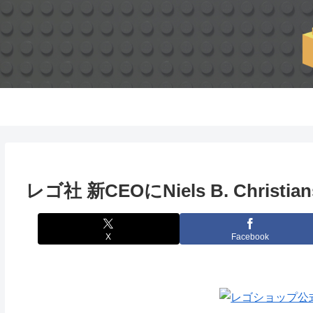
レゴ社 新CEOにNiels B. Christi
X
Facebook