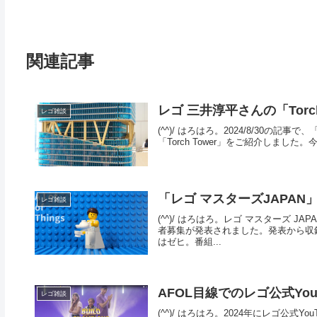
関連記事
レゴ 三井淳平さんの「Torc
レゴ雑談
(^^)/ はろはろ。2024/8/30の記事で
「Torch Tower」をご紹介しまし
「レゴ マスターズJAPAN
レゴ雑談
(^^)/ はろはろ。レゴ マスターズ JA
者募集が発表されました。発表から収
はゼヒ。番組...
AFOL目線でのレゴ公式YouT
レゴ雑談
(^^)/ はろはろ。2024年にレゴ公