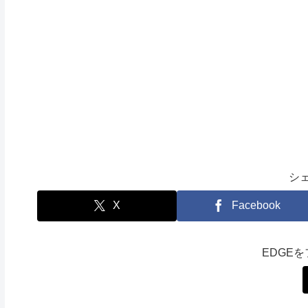
シ
X
Facebook
EDGE